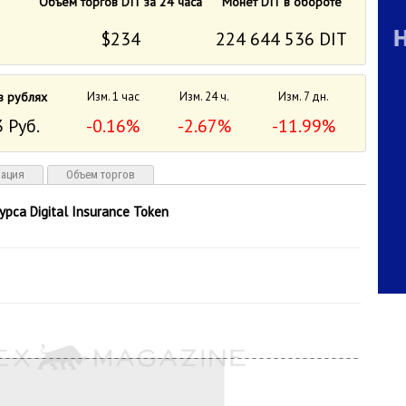
Объем торгов DIT за 24 часа
Монет DIT в обороте
$234
224 644 536 DIT
в рублях
Изм. 1 час
Изм. 24 ч.
Изм. 7 дн.
 Руб.
-0.16%
-2.67%
-11.99%
зация
Объем торгов
урса Digital Insurance Token