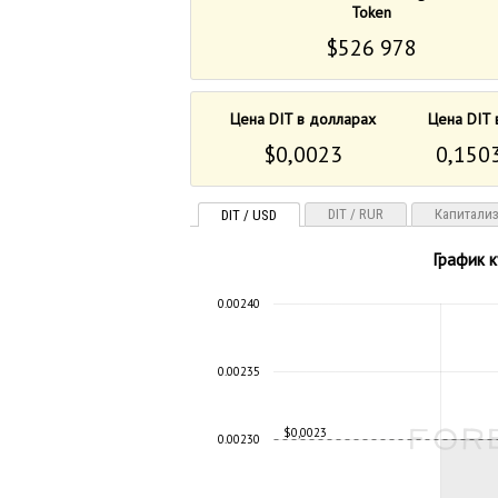
Token
$526 978
Цена DIT в долларах
Цена DIT 
$0,0023
0,1503
DIT / RUR
Капитали
DIT / USD
График к
0.00240
0.00235
$0,0023
0.00230