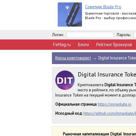
Советник Blade Pro
Грамотная торговля - высока
Blade Pro - выбор профессио
Логин:
Пароль:
FxMag.ru
Блоги
Рейтинг брокеров
Курсы криптовалют
→
Digital Insurance Tok
Digital Insurance Toke
Криптовалюта
Digital Insurance 
место в рейтинге, по объему ры
Insurance Token на текущий момент в долларах
Официальная страница
:
https://inmediate.io
Исходный код
:
https://github.com/Inmediate
Рыночная капитализация Digital Insura