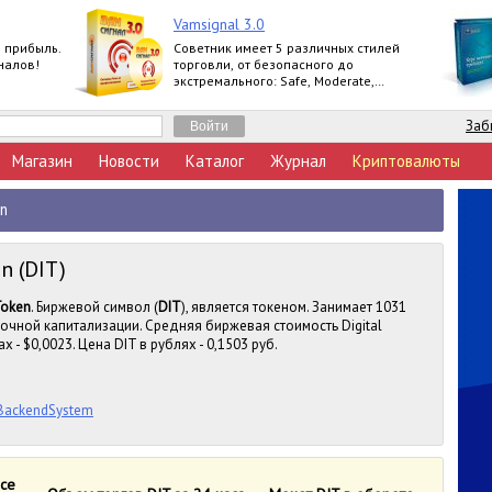
Vamsignal 3.0
я прибыль.
Советник имеет 5 различных стилей
налов!
торговли, от безопасного до
экстремального: Safe, Moderate,
Normal, Agressive, Extreme.
Заб
Магазин
Новости
Каталог
Журнал
Криптовалюты
en
n (DIT)
Token
. Биржевой символ (
DIT
), является токеном. Занимает 1031
ночной капитализации. Средняя биржевая стоимость Digital
 - $0,0023. Цена DIT в рублях - 0,1503 руб.
/BackendSystem
nce