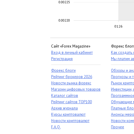
0.00225
0.00220
01:26
Сайт «Forex Magazine»
Форекс блог
Вход в личный кабинет
Как создать
Регистрация
Мы платим а
Форекс блоги
Обзоры и ан
Рейтинг брокеров 2026
Прогнозы и 
Новости рынка форекс
Рынок крипт
Магазин цифровых товаров
Инвестиции, 
Каталог сайтов
Программное
Рейтинг сайтов TOP100
Обучающие 
Архив журнала
Платные бло
Курсы криптовалют
Анонсы меро
Новости криптовалют
Новости ком
F.A.Q.
Прочее