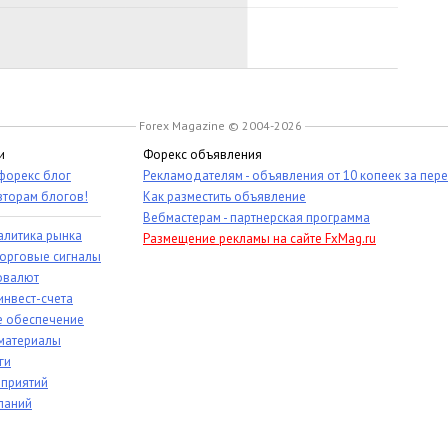
Forex Magazine © 2004-2026
и
Форекс объявления
 форекс блог
Рекламодателям - объявления от 10 копеек за пер
вторам блогов!
Как разместить объявление
Вебмастерам - партнерская программа
алитика рынка
Размещение рекламы на сайте FxMag.ru
торговые сигналы
овалют
инвест-счета
 обеспечение
материалы
ги
приятий
паний