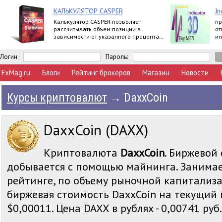
КАЛЬКУЛЯТОР CASPER
In
Калькулятор CASPER позволяет
пр
рассчитывать объем позиции в
от
зависимости от указанного процента
ин
риска и уровня стоп-лосс.
Логин:
Пароль:
FxMag.ru
Блоги
Рейтинг брокеров
Магазин
Новости
Курсы криптовалют
→
DaxxCoin
DaxxCoin (DAXX)
Криптовалюта
DaxxCoin
. Биржевой 
добывается с помощью майнинга. Занимае
рейтинге, по объему рыночной капитализа
биржевая стоимость DaxxCoin на текущий 
$0,00011. Цена DAXX в рублях - 0,00741 руб.