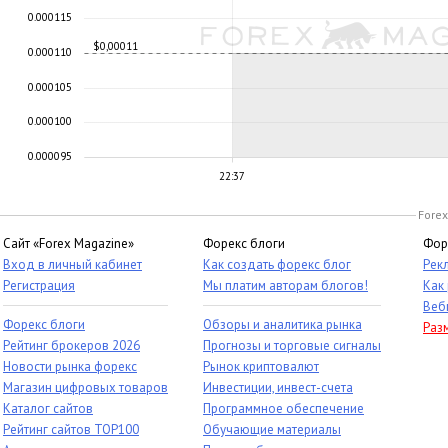
0.000115
$0,00011
0.000110
0.000105
0.000100
0.000095
22:37
Forex
Сайт «Forex Magazine»
Форекс блоги
Фор
Вход в личный кабинет
Как создать форекс блог
Рек
Регистрация
Мы платим авторам блогов!
Как
Веб
Форекс блоги
Обзоры и аналитика рынка
Раз
Рейтинг брокеров 2026
Прогнозы и торговые сигналы
Новости рынка форекс
Рынок криптовалют
Магазин цифровых товаров
Инвестиции, инвест-счета
Каталог сайтов
Программное обеспечение
Рейтинг сайтов TOP100
Обучающие материалы