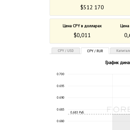
$512 170
Цена CPY в долларах
Цена
$0,011
0,
CPY / USD
Капитал
CPY / RUR
График дина
0.700
0.695
0.690
0.685
0,683 Руб.
0.680