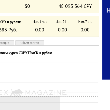
$0
48 093 364 CPY
 CPY в рублях
Изм. 1 час
Изм. 24 ч.
Изм. 7 дн.
683 Руб.
0.00
0.00
0.00
изация
Объем торгов
мики курса COPYTRACK к рублю