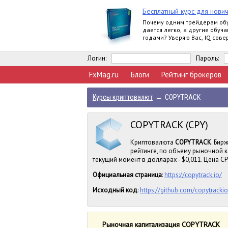
Бесплатный курс для нови
Почему одним трейдерам об
дается легко, а другие обуча
годами? Уверяю Вас, IQ сов
влияет на это.
Логин:
Пароль:
FxMag.ru
Блоги
Рейтинг брокеров
Курсы криптовалют
→
COPYTRACK
COPYTRACK (CPY)
Криптовалюта
COPYTRACK
. Бир
рейтинге, по объему рыночной 
текущий момент в долларах - $0,011. Цена CPY
Официальная страница
:
https://copytrack.io/
Исходный код
:
https://github.com/copytracki
Рыночная капитализация COPYTRACK