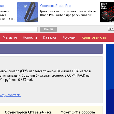
чков
Советник Blade Pro
учение
Грамотная торговля - высокая прибыль.
ются
Blade Pro - выбор профессионалов!
ершенно не
Заб
Магазин
Новости
Каталог
Журнал
Криптовалюты
жевой символ (
CPY
), является токеном. Занимает 1036 место в
капитализации. Средняя биржевая стоимость COPYTRACK на
 в рублях - 0,683 руб.
o/cpy-contracts
Объем торгов CPY за 24 часа
Монет CPY в обороте