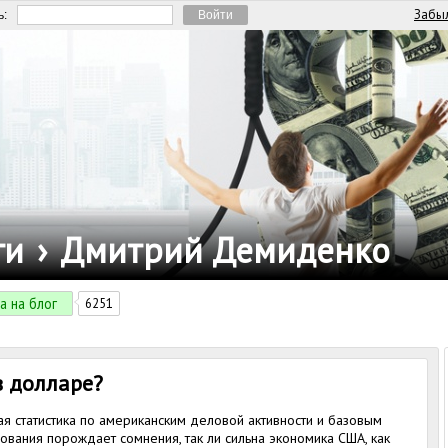
Забыл
ь:
ги
›
Дмитрий Демиденко
а на блог
6251
в долларе?
я статистика по американским деловой активности и базовым
ования порождает сомнения, так ли сильна экономика США, как