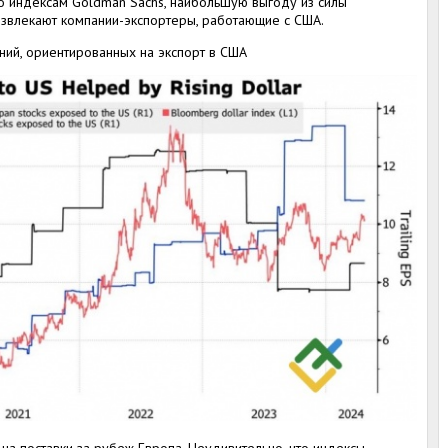
сно индексам Goldman Sachs, наибольшую выгоду из силы
извлекают компании-экспортеры, работающие с США.
ний, ориентированных на экспорт в США
на поставки за рубеж Европа. Неудивительно, что индексы