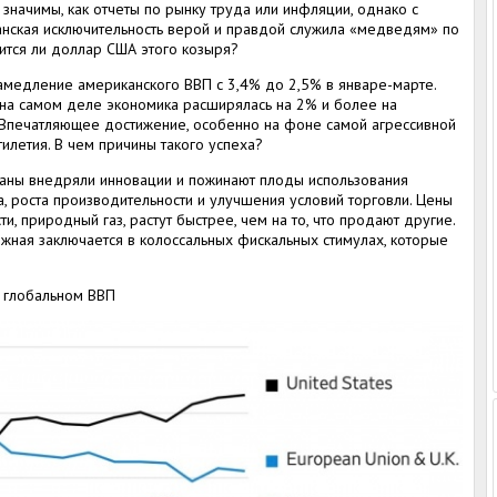
к значимы, как отчеты по рынку труда или инфляции, однако с
анская исключительность верой и правдой служила «медведям» по
ится ли доллар США этого козыря?
амедление американского ВВП с 3,4% до 2,5% в январе-марте.
на самом деле экономика расширялась на 2% и более на
 Впечатляющее достижение, особенно на фоне самой агрессивной
илетия. В чем причины такого успеха?
раны внедряли инновации и пожинают плоды использования
а, роста производительности и улучшения условий торговли. Цены
сти, природный газ, растут быстрее, чем на то, что продают другие.
ная заключается в колоссальных фискальных стимулах, которые
 глобальном ВВП