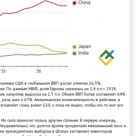
ономики США в глобальном ВВП достиг отметки 26,3%,
ия. По данным МВФ, доля Европы снизилась на 1,4 п.п с 2018,
тов, напротив, выросла на 2,3 п.п. Объем ВВП Китая составляет 64%
ад речь шла о 67%. Американская исключительность в действии, а
главляет гонку валют G10, и пока не видно, чтобы кто-то мог его
Их сила приносит пользу другим странам. В первую очередь,
Неудивительно, что долгое время процветали мексиканский песо и
ие президентских выборов в Штатах заставляет инвесторов