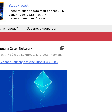
BladeProtect
Эффективная работа стоп-ордерами в
зонах перепроданности и
перекупленности. Отзывы
пользователей:
https://www.mql5.com/ru/market/product/8739#
ыли пароль?
Зарегистрироваться
вости Celer Network
ости и обзоры криптовалюты Celer Network
Binance Launchpad: Успешное IEO CELR и
множество разочарованных