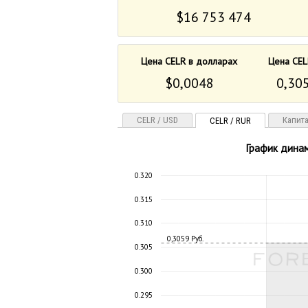
$16 753 474
Цена CELR в долларах
Цена CEL
$0,0048
0,305
CELR / USD
Капит
CELR / RUR
График динам
0.320
0.315
0.310
0,3059 Руб.
0.305
0.300
0.295