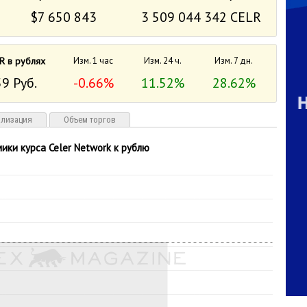
$7 650 843
3 509 044 342 CELR
R в рублях
Изм. 1 час
Изм. 24 ч.
Изм. 7 дн.
9 Руб.
-0.66%
11.52%
28.62%
ализация
Объем торгов
ики курса Celer Network к рублю