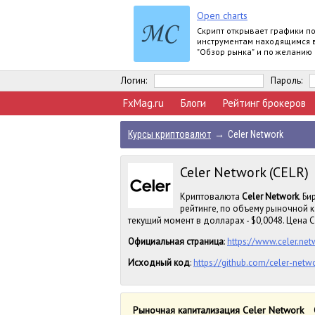
Open charts
Скрипт открывает графики п
инструментам находящимся 
"Обзор рынка" и по желанию
задать для всех графиков о
шаблон.
Логин:
Пароль:
FxMag.ru
Блоги
Рейтинг брокеров
Курсы криптовалют
→
Celer Network
Celer Network (CELR)
Криптовалюта
Celer Network
. Б
рейтинге, по объему рыночной к
текущий момент в долларах - $0,0048. Цена CE
Официальная страница
:
https://www.celer.net
Исходный код
:
https://github.com/celer-netw
Рыночная капитализация Celer Network