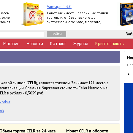
Vamsignal 3.0
о всем
Советник имеет 5 различных стилей
в окне
торговли, от безопасного до
 может
экстремального: Safe, Moderate,
дин
Normal, Agressive, Extreme.
Заб
Магазин
Новости
Каталог
Журнал
Криптовалюты
Но
Нов
иржевой символ (
CELR
), является токеном. Занимает 171 место в
апитализации. Средняя биржевая стоимость Celer Network на
LR в рублях - 0,3059 руб.
work/#
ork
Объем торгов CELR за 24 часа
Монет CELR в обороте