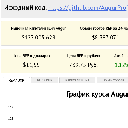
Исходный код
:
https://github.com/AugurPro
Рыночная капитализация Augur
Объем торгов REP за 24 ча
$127 005 628
$8 387 071
Цена REP в долларах
Цена REP в рублях
Изм. 1 ч
$11,55
739,75 Руб.
1.12
REP / RUR
Капитализация
Объем торгов
REP / USD
График курса Augu
13.0
12.5