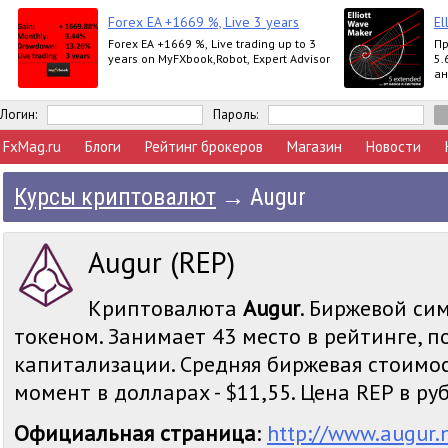
Forex EA +1669 %, Live 3 years
El
Forex EA +1669 %, Live trading up to 3
Пр
years on MyFXbook,Robot, Expert Advisor
5.
ан
вы
Ex
Логин:
Пароль:
FxMag.ru
Блоги
Рейтинг брокеров
Магазин
Новости
Курсы криптовалют
→
Augur
Augur (REP)
Криптовалюта
Augur
. Биржевой сим
токеном. Занимает 43 место в рейтинге, 
капитализации. Средняя биржевая стоимос
момент в долларах - $11,55. Цена REP в рубл
Официальная страница
:
http://www.augur.