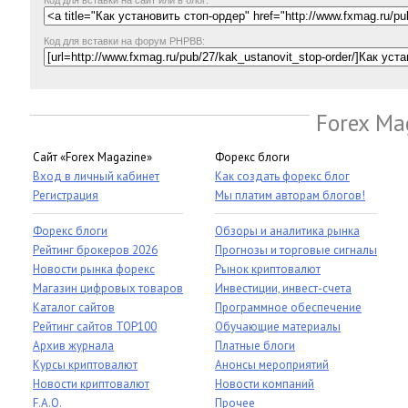
Код для вставки на сайт или в блог:
Код для вставки на форум PHPBB:
Forex Ma
Сайт «Forex Magazine»
Форекс блоги
Вход в личный кабинет
Как создать форекс блог
Регистрация
Мы платим авторам блогов!
Форекс блоги
Обзоры и аналитика рынка
Рейтинг брокеров 2026
Прогнозы и торговые сигналы
Новости рынка форекс
Рынок криптовалют
Магазин цифровых товаров
Инвестиции, инвест-счета
Каталог сайтов
Программное обеспечение
Рейтинг сайтов TOP100
Обучающие материалы
Архив журнала
Платные блоги
Курсы криптовалют
Анонсы мероприятий
Новости криптовалют
Новости компаний
F.A.Q.
Прочее