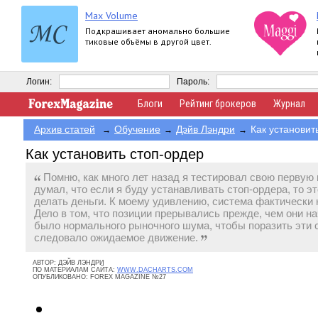
Max Volume
Подкрашивает аномально большие
тиковые объёмы в другой цвет.
Логин:
Пароль:
Блоги
Рейтинг брокеров
Журнал
Архив статей
Обучение
Дэйв Лэндри
Как установит
→
→
→
Как установить стоп-ордер
Помню, как много лет назад я тестировал свою первую 
думал, что если я буду устанавливать стоп-ордера, то э
делать деньги. К моему удивлению, система фактически 
Дело в том, что позиции прерывались прежде, чем они н
было нормального рыночного шума, чтобы поразить эти 
следовало ожидаемое движение.
АВТОР:
ДЭЙВ ЛЭНДРИ
ПО МАТЕРИАЛАМ САЙТА:
WWW.DACHARTS.COM
ОПУБЛИКОВАНО:
FOREX MAGAZINE №27