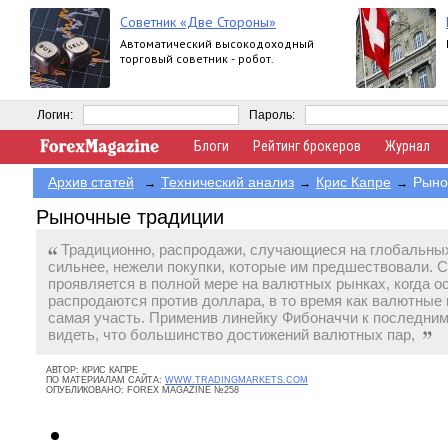
Советник «Две Стороны»
Автоматический высокодоходный
торговый советник - робот.
Логин:
Пароль:
Блоги
Рейтинг брокеров
Журнал
Архив статей
Технический анализ
Крис Капре
Рыно
→
→
→
Рыночные традиции
Традиционно, распродажи, случающиеся на глобальны
сильнее, нежели покупки, которые им предшествовали. С
проявляется в полной мере на валютных рынках, когда 
распродаются против доллара, в то время как валютные 
самая участь. Применив линейку Фибоначчи к последни
видеть, что большинство достижений валютных пар,
АВТОР:
КРИС КАПРЕ
ПО МАТЕРИАЛАМ САЙТА:
WWW.TRADINGMARKETS.COM
ОПУБЛИКОВАНО:
FOREX MAGAZINE №258