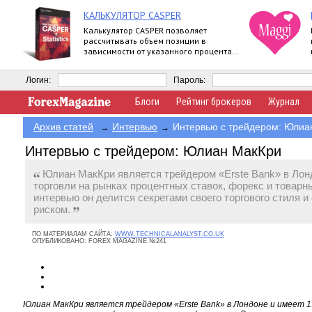
КАЛЬКУЛЯТОР CASPER
Калькулятор CASPER позволяет
рассчитывать объем позиции в
зависимости от указанного процента
риска и уровня стоп-лосс.
Логин:
Пароль:
Блоги
Рейтинг брокеров
Журнал
Архив статей
Интервью
Интервью с трейдером: Юлиа
→
→
Интервью с трейдером: Юлиан МакКри
Юлиан МакКри является трейдером «Erste Bank» в Лонд
торговли на рынках процентных ставок, форекс и товар
интервью он делится секретами своего торгового стиля и
риском.
ПО МАТЕРИАЛАМ САЙТА:
WWW.TECHNICALANALYST.CO.UK
ОПУБЛИКОВАНО:
FOREX MAGAZINE №241
Юлиан МакКри является трейдером «
Erste
Bank» в Лондоне и имеет 