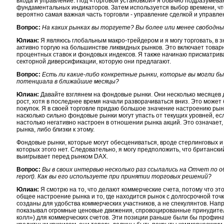
входа и управление. Под «торговой установкой» я обычно подразумева
фундаментальных индикаторов. Затем используется выбор времени, что
вероятно самая важная часть торговли - управление сделкой и управле
Вопрос:
На каких рынках вы торгуете? Вы более или менее свободны
Юлиан:
Я являюсь глобальным макро-трейдером и я могу торговать, в зн
активно торгую на большинстве ликвидных рынков. Это включает товар
процентных ставок и фондовых индексов. Я также начинаю присматрив
секторной диверсификации, которую они предлагают.
Вопрос:
Есть ли какие-либо конкретные рынки, которые вы могли бы
потенциала в ближайшие месяцы?
Юлиан:
Давайте взглянем на фондовые рынки. Они несколько месяцев 
рост, хотя в последнее время начали разворачиваться вниз. Это може
покупок. Я в своей торговле придаю большое значение настроению рын
насколько сильно фондовые рынки могут упасть от текущих уровней, есл
настолько негативно настроен в отношении рынка акций. Это означает,
рынка, либо близки к этому.
Фондовые рынки, которые могут обесцениваться, вроде стерлинговых и 
которых этого нет. Следовательно, я могу предположить, что британск
выигрывает перед рынком DAX.
Вопрос:
Вы в своих интервью несколько раз ссылались на Отчет по 
report). Как вы его используете при принятии торговых решений?
Юлиан:
Я смотрю на то, что делают коммерческие счета, потому что эт
общее настроение рынка и то, где находится рынок с долгосрочной точк
созданы для удобства коммерческих участников, а не спекулянтов. Нап
показывал огромные ценовые движения, спровоцированные принудите
колл») для коммерческих счетов. Эти позиции раньше были бы профина