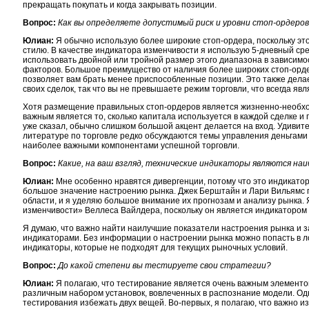
прекращать покупать и когда закрывать позиции.
Вопрос:
Как вы определяете допустимый риск и уровни стоп-ордеров
Юлиан:
Я обычно использую более широкие стоп-ордера, поскольку эт
стилю. В качестве индикатора изменчивости я использую 5-дневный ср
использовать двойной или тройной размер этого диапазона в зависимо
факторов. Большое преимущество от наличия более широких стоп-ордер
позволяет вам брать менее приспособленные позиции. Это также дела
своих сделок, так что вы не превышаете режим торговли, что всегда яв
Хотя размещение правильных стоп-ордеров является жизненно-необход
важным является то, сколько капитала используется в каждой сделке и
уже сказал, обычно слишком большой акцент делается на вход. Удивит
литературе по торговле редко обсуждаются темы управления деньгами и
наиболее важными компонентами успешной торговли.
Вопрос:
Какие, на ваш взгляд, технические индикаторы являются на
Юлиан:
Мне особенно нравятся дивергенции, потому что это индикатор
большое значение настроению рынка. Джек Берштайн и Лари Вильямс 
области, и я уделяю большое внимание их прогнозам и анализу рынка.
изменчивости» Веллеса Вайлдера, поскольку он является индикатором 
Я думаю, что важно найти наилучшие показатели настроения рынка и з
индикаторами. Без информации о настроении рынка можно попасть в ло
индикаторы, которые не подходят для текущих рыночных условий.
Вопрос:
До какой степени вы тестируете свои стратегии?
Юлиан:
Я полагаю, что тестирование является очень важным элемент
различным набором установок, вовлеченных в распознание модели. Одн
тестирования избежать двух вещей. Во-первых, я полагаю, что важно 