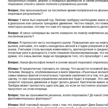
процентных ставок, форекс и товарных фьючерсов. В своем интервь
торгового стиля и своего подхода в управлении риском.
Вопрос:
Как произошедшие за последнее время потрясения на финан
торговые результаты?
Юлиан:
У меня был хороший год. Любому трейдеру необходимо какое-н
в диапазоне или сильное трендовое движение. Честно говоря, это помо
некоторых рынках, потому что нам это представляет возможность делат
Вопрос:
В своих интервью вы часто говорили по поводу нефтяного р
последним ралли?
Юлиан:
Я пропустил часть последнего ралли. Повышение цен на нефть
рынков, учитывая, что нефть находилась весной в стадии ускорения и 
рынка. Учитывая столь высокую изменчивость, краткосрочная и средне
поскольку риск и доходность стали слишком сбалансированными, что н
думаю, что очень многие люди не предвидели того, что произойдет с 
Вопрос:
Какая философия лежит в основе вашей торговой стратеги
Юлиан:
Я предпочитаю торговать по тренду. Что касается основной фи
Уильяма Экхардта, опубликованные в книге Швагера «Рыночные волшебн
самых важных фактов относительно торговли заключается в том, что д
сделку, то при хорошем управлении риском все будет в порядке. Это свя
захватит хорошее движение и будет делать деньги. Критически важно 
Трейдер может пропустить одно или два, но если он постоянно упускае
преуспеет на этом поприще.
Вопрос:
Как вы принимаете решение, когда торговать? До какой сте
фундаментальных факторах?
Юлиан:
Мой торговый процесс схож с тем, что описывает Джек Берштай