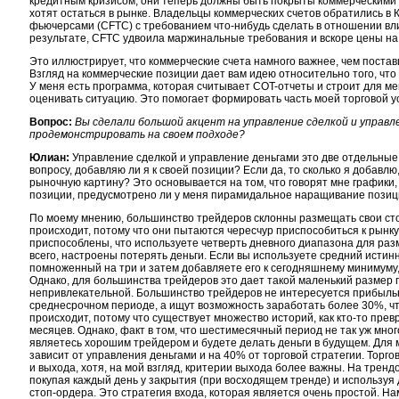
кредитным кризисом, они теперь должны быть покрыты коммерческими 
хотят остаться в рынке. Владельцы коммерческих счетов обратились в
фьючерсами (CFTC) с требованием что-нибудь сделать в отношении вли
результате, CFTC удвоила маржинальные требования и вскоре цены на
Это иллюстрирует, что коммерческие счета намного важнее, чем постав
Взгляд на коммерческие позиции дает вам идею относительно того, чт
У меня есть программа, которая считывает COT-отчеты и строит для мен
оценивать ситуацию. Это помогает формировать часть моей торговой у
Вопрос:
Вы сделали большой акцент на управление сделкой и управл
продемонстрировать на своем подходе?
Юлиан:
Управление сделкой и управление деньгами это две отдельные
вопросу, добавляю ли я к своей позиции? Если да, то сколько я добав
рыночную картину? Это основывается на том, что говорят мне графики,
позиции, предусмотрено ли у меня пирамидальное наращивание позици
По моему мнению, большинство трейдеров склонны размещать свои сто
происходит, потому что они пытаются чересчур приспособиться к рынку
приспособлены, что используете четверть дневного диапазона для раз
всего, настроены потерять деньги. Если вы используете средний исти
помноженный на три и затем добавляете его к сегодняшнему минимуму, 
Однако, для большинства трейдеров это дает такой маленький размер п
непривлекательной. Большинство трейдеров не интересуется прибылью
среднесрочном периоде, а ищут возможность заработать более 30%, ч
происходит, потому что существует множество историй, как кто-то прев
месяцев. Однако, факт в том, что шестимесячный период не так уж много
являетесь хорошим трейдером и будете делать деньги в будущем. Для 
зависит от управления деньгами и на 40% от торговой стратегии. Торго
и выхода, хотя, на мой взгляд, критерии выхода более важны. На тренд
покупая каждый день у закрытия (при восходящем тренде) и использу
стоп-ордера. Это стратегия входа, которая является очень простой. На