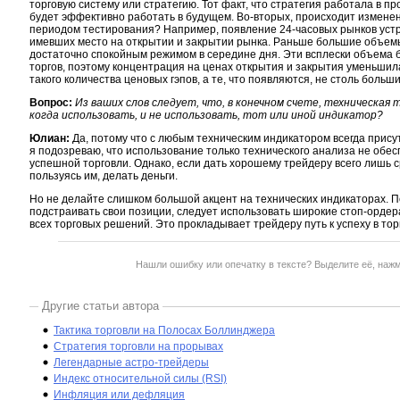
торговую систему или стратегию. Тот факт, что стратегия работала в пр
будет эффективно работать в будущем. Во-вторых, происходит измене
периодом тестирования? Например, появление 24-часовых рынков уст
имевших место на открытии и закрытии рынка. Раньше большие объемы 
достаточно спокойным режимом в середине дня. Эти всплески объема 
торгов, поэтому концентрация на ценах открытия и закрытия уменьшилас
такого количества ценовых гэпов, а те, что появляются, не столь больши
Вопрос:
Из ваших слов следует, что, в конечном счете, техническая 
когда использовать, и не использовать, тот или иной индикатор?
Юлиан:
Да, потому что с любым техническим индикатором всегда прису
я подозреваю, что использование только технического анализа не об
успешной торговли. Однако, если дать хорошему трейдеру всего лишь с
пользуясь им, делать деньги.
Но не делайте слишком большой акцент на технических индикаторах. П
подстраивать свои позиции, следует использовать широкие стоп-орде
всех торговых решений. Это прокладывает трейдеру путь к успеху в то
Нашли ошибку или опечатку в тексте? Выделите её, наж
Другие статьи автора
Тактика торговли на Полосах Боллинджера
Стратегия торговли на прорывах
Легендарные астро-трейдеры
Индекс относительной силы (RSI)
Инфляция или дефляция