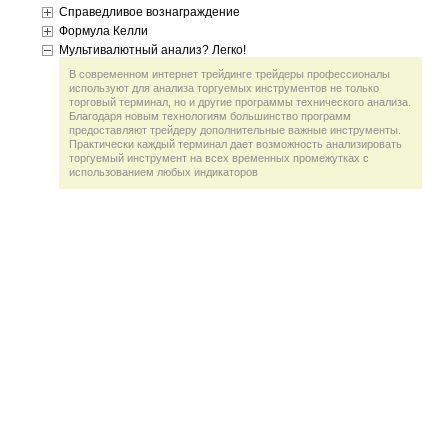
Справедливое вознаграждение
Формула Келли
Мультивалютный анализ? Легко!
В современном интернет трейдинге трейдеры профессионалы
используют для анализа торгуемых инструментов не только
торговый терминал, но и другие программы технического анализа.
Благодаря новым технологиям большинство программ
предоставляют трейдеру дополнительные важные инструменты.
Практически каждый терминал дает возможность анализировать
торгуемый инструмент на всех временных промежутках с
использованием любых индикаторов