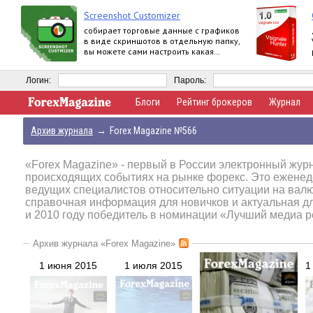
Screenshot Customizer
собирает торговые данные с графиков
в виде скриншотов в отдельную папку,
вы можете сами настроить какая
информация о счете будет
отображаться
Логин:
Пароль:
Блоги
Рейтинг брокеров
Журнал
Архив журнала
→
Forex Magazine №566
«Forex Magazine»
- первый в России электронный журн
происходящих событиях на рынке форекс. Это еженед
ведущих специалистов относительно ситуации на вал
справочная информация для новичков и актуальная д
и 2010 году победитель в номинации «Лучший медиа р
Архив журнала «Forex Magazine»
1 июня 2015
1 июля 2015
1