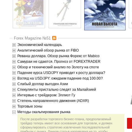
Forex Magazine №51
Экономический календарь
Аналитический обзор рынка от FIBO
Реванш доллара. Обзор рынка Форекс от Mabico
Самураи не сдаются. Прогноз от FOREXTRADER
Обзор и технический анализ по Золоту на споте
Падение курса USD/JPY приводит к росту доллара?
Взгляд на USD/JPY: ожидаем падение под 100.00?
Слабый доллар выгоден Азии
Спекулянты пристально следят за Малайзией
Интервью с трейдером: Эллиот Гу
Степень направленного движения (ADXR)
Торговые зоны
Методы скальпирования рынка
После разработки торгового бизнес-плана, предполагаемый
трейдер теперь имеет все основания для торговли, и должен
сформулировать стратегию извлечения последовательной
прибыли с рынка. Данная статья направлена на то, чтобы