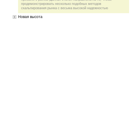
продемонстрировать несколько подобных методов
скальпирования рынка с весьма высокой надежностью
Новая высота