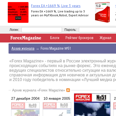
Forex EA +1669 %, Live 3 years
Forex EA +1669 %, Live trading up to 3
years on MyFXbook,Robot, Expert Advisor
Логин:
Пароль:
Блоги
Рейтинг брокеров
Журнал
Архив журнала
→
Forex Magazine №51
«Forex Magazine»
- первый в России электронный журн
происходящих событиях на рынке форекс. Это еженед
ведущих специалистов относительно ситуации на вал
справочная информация для новичков и актуальная д
и 2010 году победитель в номинации «Лучший медиа р
Архив журнала «Forex Magazine»
27 декабря 2004
10 января 2005
2