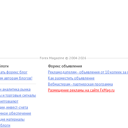
Forex Magazine © 2004-2026
блоги
Форекс объявления
ать форекс блог
Рекламодателям - объявления от 10 копеек за
им авторам блогов!
Как разместить объявление
Вебмастерам - партнерская программа
и аналитика рынка
Размещение рекламы на сайте FxMag.ru
ы и торговые сигналы
риптовалют
ии, инвест-счета
мное обеспечение
ие материалы
 блоги