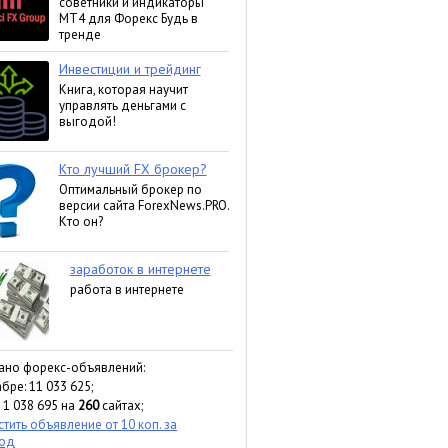
ано форекс-объявлений:
бре: 11 033 625;
 1 038 695 на
260
сайтах;
тить объявление от 10 коп. за
ход