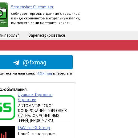
Screenshot Customizer
собирает торговые данные с графиков
в виде скриншотов в отдельную папку,
вы можете сами настроить какая
информация о счете будет
отображаться
и пароль?
Зарегистрироваться
@fxmag
шитесь на наш канал
@fxmag
в Telegram
с-объявления: