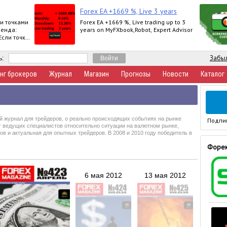
Forex EA +1669 %, Live 3 years
и точками
Forex EA +1669 %, Live trading up to 3
ренда:
years on MyFXbook,Robot, Expert Advisor
 Если точка
Забыл
ь:
нг брокеров
Журнал
Магазин
Прогнозы
Новости
Каталог
й журнал для трейдеров, о реально происходящих событиях на рынке
Подпи
т ведущих специалистов относительно ситуации на валютном рынке,
 и актуальная для опытных трейдеров. В 2008 и 2010 году победитель в
Форек
6 мая 2012
13 мая 2012