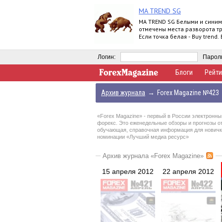
MA TREND SG
MA TREND SG Белыми и синим
отмечены места разворота т
Если точка белая - Buy trend.
синяя - Sell trend. Moving ave
Логин:
Парол
Блоги
Рейти
Архив журнала
→
Forex Magazine №423
«Forex Magazine»
- первый в России электронны
форекс. Это еженедельные обзоры и прогнозы о
обучающая, справочная информация для новичков
номинации «Лучший медиа ресурс»
Архив журнала «Forex Magazine»
15 апреля 2012
22 апреля 2012