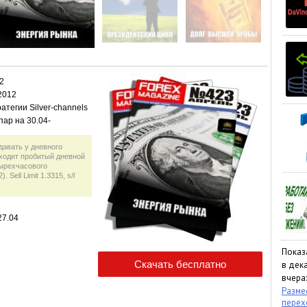
2
2012
тегии Silver-channels
ар на 30.04-
давать у дневного
роходит пробитый дневной
тырехчасового
 Sell Limit 1.3315, s/l
27.04
Показ
в дека
вчера:
Размес
пере