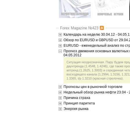
Forex Magazine №423
Календарь на неделю 30.04.12 - 04.05.1
Обзор по EURUSD и GBPUSD от 29.04.
EURUSD - еженедельный анализ по стра
Прогноз движения основных валютных п
04.05.2012
Ситуация неоднозначная. Пару будем про
даунтренда (1.4548, 1.4246), где также п
аптренд (1.2625, 1.3003) и серединная че
восходящего канала (1.2994, 1.3156, 1.3212).
1.3365, t/p 1.3210 (красная стрелочка).
Прогнозы цен в рыночной торговле
Недельный обзор рынка нефти 23.04 - 
Причина страха
Принцип паритета
Энергия рынка