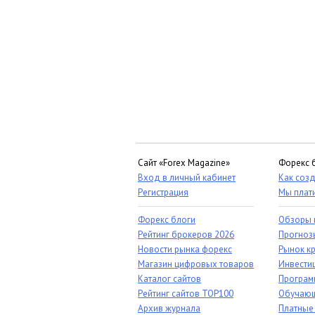
Сайт «Forex Magazine»
Форекс 
Вход в личный кабинет
Как созд
Регистрация
Мы плат
Форекс блоги
Обзоры 
Рейтинг брокеров 2026
Прогноз
Новости рынка форекс
Рынок к
Магазин цифровых товаров
Инвестиц
Каталог сайтов
Програм
Рейтинг сайтов TOP100
Обучающ
Архив журнала
Платные