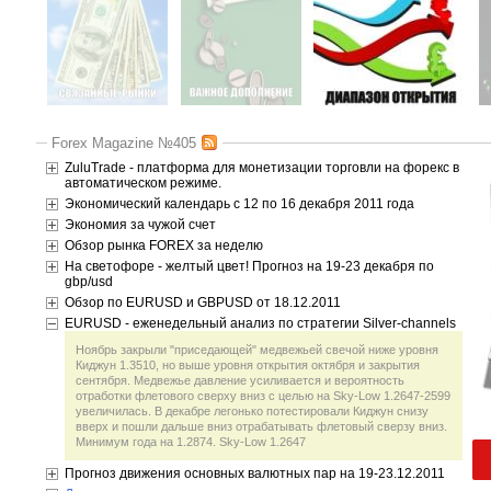
Forex Magazine №405
ZuluTrade - платформа для монетизации торговли на форекс в
автоматическом режиме.
Экономический календарь с 12 по 16 декабря 2011 года
Экономия за чужой счет
Обзор рынка FOREX за неделю
На светофоре - желтый цвет! Прогноз на 19-23 декабря по
gbp/usd
Обзор по EURUSD и GBPUSD от 18.12.2011
EURUSD - еженедельный анализ по стратегии Silver-channels
Ноябрь закрыли "приседающей" медвежьей свечой ниже уровня
Киджун 1.3510, но выше уровня открытия октября и закрытия
сентября. Медвежье давление усиливается и вероятность
отработки флетового сверху вниз с целью на Sky-Low 1.2647-2599
увеличилась. В декабре легонько потестировали Киджун снизу
вверх и пошли дальше вниз отрабатывать флетовый сверзу вниз.
Минимум года на 1.2874. Sky-Low 1.2647
Прогноз движения основных валютных пар на 19-23.12.2011