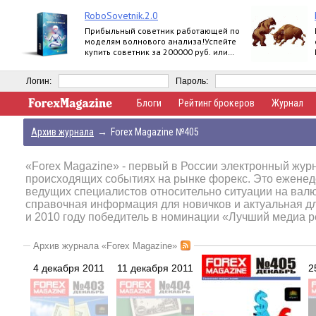
RoboSovetnik.2.0
Прибыльный советник работающей по
моделям волнового анализа!Успейте
купить советник за 200000 руб. или
заработать 30000 руб. на партнерской
программе
Логин:
Пароль:
Блоги
Рейтинг брокеров
Журнал
Архив журнала
→
Forex Magazine №405
«Forex Magazine»
- первый в России электронный журн
происходящих событиях на рынке форекс. Это еженед
ведущих специалистов относительно ситуации на вал
справочная информация для новичков и актуальная д
и 2010 году победитель в номинации «Лучший медиа р
Архив журнала «Forex Magazine»
4 декабря 2011
11 декабря 2011
2