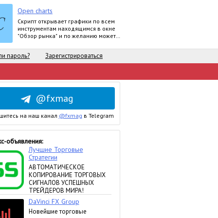
Open charts
Скрипт открывает графики по всем
инструментам находящимся в окне
"Обзор рынка" и по желанию может
задать для всех графиков один
шаблон.
и пароль?
Зарегистрироваться
@fxmag
шитесь на наш канал
@fxmag
в Telegram
с-объявления: