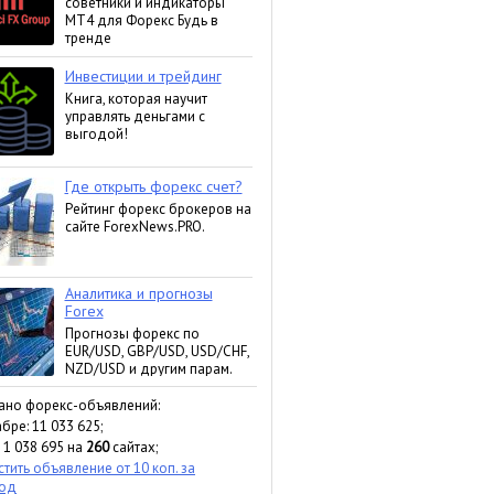
ано форекс-объявлений:
бре: 11 033 625;
 1 038 695 на
260
сайтах;
тить объявление от 10 коп. за
ход