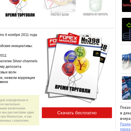
по 4 ноября 2011 года
ейские инициативы:
2011
тегии Silver-channels
иву депозита
новых волн
е, нежели коррекция
смене
для определения и
 но насколько
Показ
вными валютными
ье мы рассмотрим один
в дека
тора Моментум, и как
вчера:
венных стратегиях.
Размес
пере