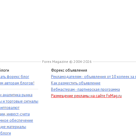
Forex Magazine © 2004-2026
блоги
Форекс объявления
ать форекс блог
Рекламодателям - объявления от 10 копеек за
им авторам блогов!
Как разместить объявление
Вебмастерам - партнерская программа
и аналитика рынка
Размещение рекламы на сайте FxMag.ru
ы и торговые сигналы
риптовалют
ии, инвест-счета
мное обеспечение
ие материалы
 блоги