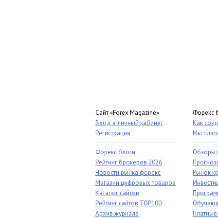
Сайт «Forex Magazine»
Форекс 
Вход в личный кабинет
Как созд
Регистрация
Мы плат
Форекс блоги
Обзоры 
Рейтинг брокеров 2026
Прогноз
Новости рынка форекс
Рынок к
Магазин цифровых товаров
Инвестиц
Каталог сайтов
Програм
Рейтинг сайтов TOP100
Обучающ
Архив журнала
Платные