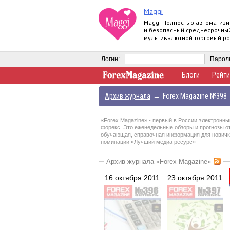
Maggi
Maggi Полностью автоматиз
и безопасный среднесрочны
мультивалютной торговый ро
Логин:
Парол
Блоги
Рейти
Архив журнала
→
Forex Magazine №398
«Forex Magazine»
- первый в России электронны
форекс. Это еженедельные обзоры и прогнозы о
обучающая, справочная информация для новичков
номинации «Лучший медиа ресурс»
Архив журнала «Forex Magazine»
16 октября 2011
23 октября 2011