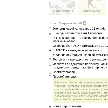
Forex Magazine №398
Экономический календарь с 31 октября 
Еще один план спасения Еврозоны
Рынки благоприятно восприняли европ
месячный обзор
Обзор по EURUSD и GBPUSD от 30.10.
EURUSD - еженедельный анализ по стра
Желание отыграться - верный путь к сл
Торговля на трендах и экстремумах це
Является ли движение по тренду больш
по данному тренду плюс флет при его 
Время торговли
Простой импульс
Индикатор Моментум часто используется 
торговли на трендах в форекс-стратегиях,
эффективно это было при торговле осно
парами в последние годы? В данной стат
торговый метод с использованием индика
мы могли бы применить его в наших собст
Зона сопротивления