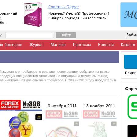
Советник Digger
ированный
Новичек? Умелый? Профессионал?
й
Выбирай подходящий тебе стиль!
бот.
Забыл
ь:
нг брокеров
Журнал
Магазин
Прогнозы
Новости
Каталог
й журнал для трейдеров, о реально происходящих событиях на рынке
Подпи
т ведущих специалистов относительно ситуации на валютном рынке,
 и актуальная для опытных трейдеров. В 2008 и 2010 году победитель в
Форек
6 ноября 2011
13 ноября 2011