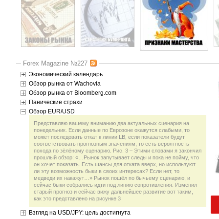
Forex Magazine №227
Экономический календарь
Обзор рынка от Wachovia
Обзор рынка от Bloomberg.com
Панические страхи
Обзор EUR/USD
Представляю вашему вниманию два актуальных сценария на
понедельник. Если данные по Еврозоне окажутся слабыми, то
может последовать откат к линии LB, если показатели будут
соответствовать прогнозным значениям, то есть вероятность
похода по зёлёному сценарию. Рис. 3 – Этими словами я закончил
прошлый обзор: «…Рынок запутывает следы и пока не пойму, что
он хочет показать. Есть шансы для отката вверх, но используют
ли эту возможность быки в своих интересах? Если нет, то
медведи их накажут…» Рынок пошёл по бычьему сценарию, и
сейчас быки собрались идти под линию сопротивления. Изменил
старый прогноз и сейчас вижу дальнейшее развитие вот таким,
как это представлено на рисунке 3
Взгляд на USD/JPY: цель достигнута