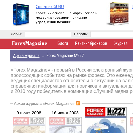
Советник GURU
Советник основан на мартингейле и
модернизированом принципе
усреднении позиций.
Логин:
Пароль:
Блоги
Рейтинг брокеров
Журнал
Архив журнала
→
Forex Magazine №227
«Forex Magazine»
- первый в России электронный журн
происходящих событиях на рынке форекс. Это еженед
ведущих специалистов относительно ситуации на вал
справочная информация для новичков и актуальная д
и 2010 году победитель в номинации «Лучший медиа р
Архив журнала «Forex Magazine»
9 июня 2008
16 июня 2008