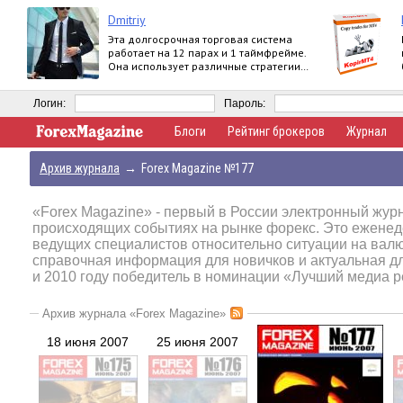
Dmitriy
Эта долгосрочная торговая система
работает на 12 парах и 1 таймфрейме.
Она использует различные стратегии
по тренду.
Логин:
Пароль:
Блоги
Рейтинг брокеров
Журнал
Архив журнала
→
Forex Magazine №177
«Forex Magazine»
- первый в России электронный журн
происходящих событиях на рынке форекс. Это еженед
ведущих специалистов относительно ситуации на вал
справочная информация для новичков и актуальная д
и 2010 году победитель в номинации «Лучший медиа р
Архив журнала «Forex Magazine»
18 июня 2007
25 июня 2007