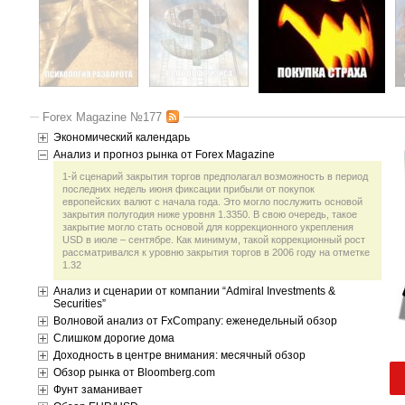
Forex Magazine №177
Экономический календарь
Анализ и прогноз рынка от Forex Magazine
1-й сценарий закрытия торгов предполагал возможность в период
последних недель июня фиксации прибыли от покупок
европейских валют с начала года. Это могло послужить основой
закрытия полугодия ниже уровня 1.3350. В свою очередь, такое
закрытие могло стать основой для коррекционного укрепления
USD в июле – сентябре. Как минимум, такой коррекционный рост
рассматривался к уровню закрытия торгов в 2006 году на отметке
1.32
Анализ и сценарии от компании “Admiral Investments &
Securities”
Волновой анализ от FxCompany: еженедельный обзор
Слишком дорогие дома
Доходность в центре внимания: месячный обзор
Обзор рынка от Bloomberg.com
Фунт заманивает