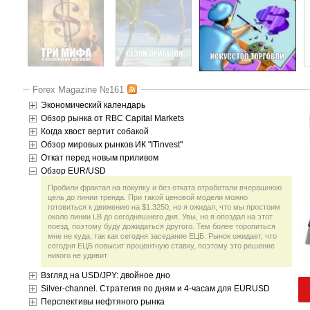
Forex Magazine №161
Экономический календарь
Обзор рынка от RBC Capital Markets
Когда хвост вертит собакой
Обзор мировых рынков ИК "ITinvest"
Откат перед новым приливом
Обзор EUR/USD
Пробили фрактал на покупку и без отката отработали вчерашнюю
цель до линии тренда. При такой ценовой модели можно
готовиться к движению на $1.3250, но я ожидал, что мы простоим
около линии LB до сегодняшнего дня. Увы, но я опоздал на этот
поезд, поэтому буду дожидаться другого. Тем более торопиться
мне не куда, так как сегодня заседание ЕЦБ. Рынок ожидает, что
сегодня ЕЦБ повысит процентную ставку, поэтому это решение
никого не удивит
Взгляд на USD/JPY: двойное дно
Silver-channel. Стратегия по дням и 4-часам для EURUSD
Перспективы нефтяного рынка