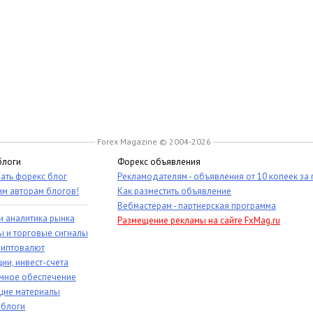
Forex Magazine © 2004-2026
блоги
Форекс объявления
ать форекс блог
Рекламодателям - объявления от 10 копеек за
им авторам блогов!
Как разместить объявление
Вебмастерам - партнерская программа
и аналитика рынка
Размещение рекламы на сайте FxMag.ru
ы и торговые сигналы
риптовалют
ии, инвест-счета
мное обеспечение
ие материалы
 блоги