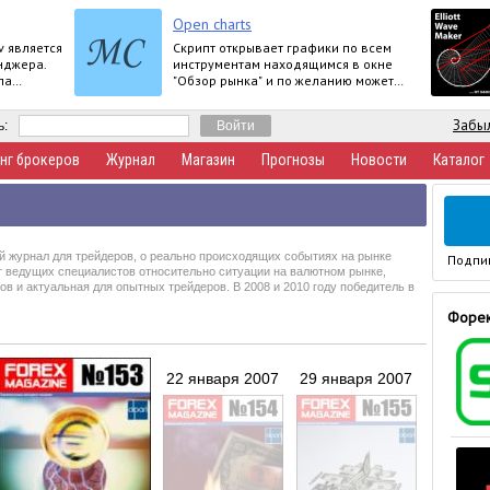
Open charts
v является
Скрипт открывает графики по всем
нджера.
инструментам находящимся в окне
ла
"Обзор рынка" и по желанию может
я при
задать для всех графиков один
шаблон.
Забыл
ь:
нг брокеров
Журнал
Магазин
Прогнозы
Новости
Каталог
й журнал для трейдеров, о реально происходящих событиях на рынке
Подпи
т ведущих специалистов относительно ситуации на валютном рынке,
 и актуальная для опытных трейдеров. В 2008 и 2010 году победитель в
Форек
22 января 2007
29 января 2007