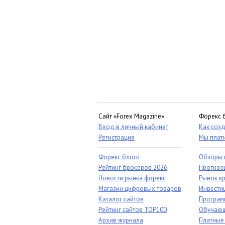
Сайт «Forex Magazine»
Форекс 
Вход в личный кабинет
Как созд
Регистрация
Мы плат
Форекс блоги
Обзоры 
Рейтинг брокеров 2026
Прогноз
Новости рынка форекс
Рынок к
Магазин цифровых товаров
Инвестиц
Каталог сайтов
Програм
Рейтинг сайтов TOP100
Обучающ
Архив журнала
Платные