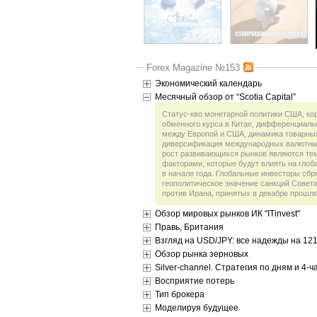
Forex Magazine №153
Экономический календарь
Месячный обзор от “Scotia Capital”
Статус-кво монетарной политики США, ко
обменного курса в Китае, дифференциалы
между Европой и США, динамика товарны
диверсификация международных валютны
рост развивающихся рынков являются те
факторами, которые будут влиять на гло
в начале года. Глобальные инвесторы сбр
геополитическое значение санкций Совет
против Ирана, принятых в декабре прошло
Обзор мировых рынков ИК "ITinvest"
Правь, Британия
Взгляд на USD/JPY: все надежды на 121
Обзор рынка зерновых
Silver-channel. Стратегия по дням и 4
Восприятие потерь
Тип брокера
Моделируя будущее