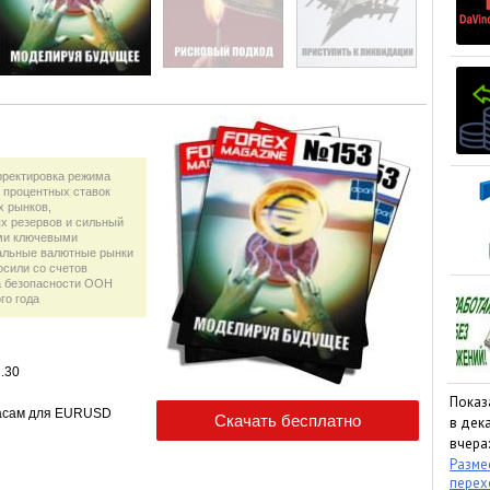
рректировка режима
 процентных ставок
х рынков,
х резервов и сильный
ми ключевыми
бальные валютные рынки
осили со счетов
а безопасности ООН
го года
.30
Показ
-часам для EURUSD
в дека
вчера:
Размес
пере