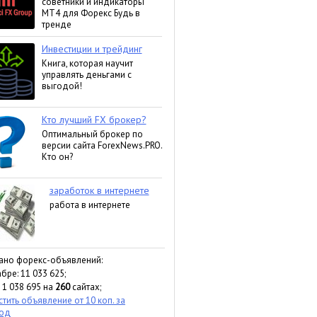
ано форекс-объявлений:
бре: 11 033 625;
 1 038 695 на
260
сайтах;
тить объявление от 10 коп. за
ход