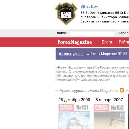
BB St Dev
BB St Dev Индикатор BB St De
аналогом индикатора Болли
Верхняя и нижная части кана
Боллинджера рассчитываютс
помощи iStd
Логин:
Парол
Блоги
Рейти
Архив журнала
→
Forex Magazine №153
«Forex Magazine»
- первый в России электронны
форекс. Это еженедельные обзоры и прогнозы о
обучающая, справочная информация для новичков
номинации «Лучший медиа ресурс»
Архив журнала «Forex Magazine»
25 декабря 2006
8 января 2007