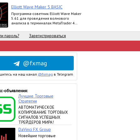
Elliott Wave Maker 5 BASIC
Программа-советник Elliott Wave Maker
5.61 для проведения волнового
анализа в терминалах MetaTrader 4
выпускается в версиях Demo, Basic,
Extended
и пароль?
Зарегистрироваться
@fxmag
шитесь на наш канал
@fxmag
в Telegram
с-объявления: