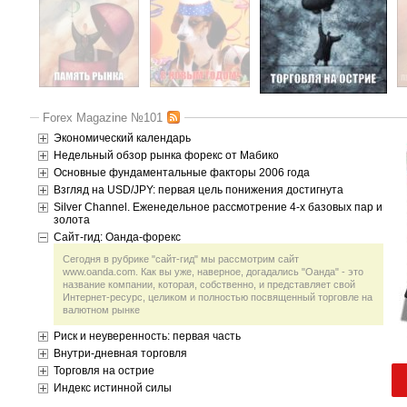
Forex Magazine №101
Экономический календарь
Недельный обзор рынка форекс от Мабико
Основные фундаментальные факторы 2006 года
Взгляд на USD/JPY: первая цель понижения достигнута
Silver Channel. Еженедельное рассмотрение 4-х базовых пар и
золота
Сайт-гид: Оанда-форекс
Сегодня в рубрике "сайт-гид" мы рассмотрим сайт
www.oanda.com. Как вы уже, наверное, догадались "Оанда" - это
название компании, которая, собственно, и представляет свой
Интернет-ресурс, целиком и полностью посвященный торговле на
валютном рынке
Риск и неуверенность: первая часть
Внутри-дневная торговля
Торговля на острие
Индекс истинной силы