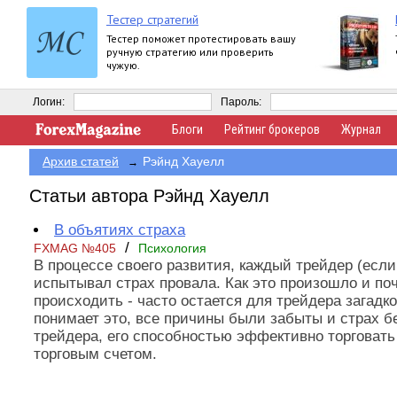
Тестер стратегий
Тестер поможет протестировать вашу
ручную стратегию или проверить
чужую.
Логин:
Пароль:
Блоги
Рейтинг брокеров
Журнал
Архив статей
Рэйнд Хауелл
→
Статьи автора Рэйнд Хауелл
В объятиях страха
/
FXMAG №405
Психология
В процессе своего развития, каждый трейдер (если
испытывал страх провала. Как это произошло и по
происходить - часто остается для трейдера загадк
понимает это, все причины были забыты и страх б
трейдера, его способностью эффективно торговать 
торговым счетом.