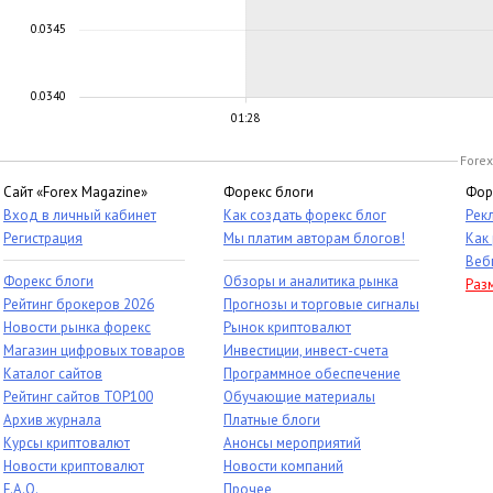
0.0345
0.0340
01:28
Forex
Сайт «Forex Magazine»
Форекс блоги
Фор
Вход в личный кабинет
Как создать форекс блог
Рек
Регистрация
Мы платим авторам блогов!
Как
Веб
Форекс блоги
Обзоры и аналитика рынка
Раз
Рейтинг брокеров 2026
Прогнозы и торговые сигналы
Новости рынка форекс
Рынок криптовалют
Магазин цифровых товаров
Инвестиции, инвест-счета
Каталог сайтов
Программное обеспечение
Рейтинг сайтов TOP100
Обучающие материалы
Архив журнала
Платные блоги
Курсы криптовалют
Анонсы мероприятий
Новости криптовалют
Новости компаний
F.A.Q.
Прочее