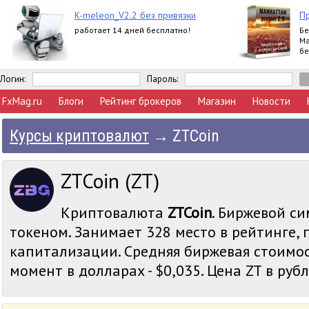
K-meleon_V2.2 без привязки
П
работает 14 дней бесплатно!
Бе
Ма
бе
Логин:
Пароль:
FxMag.ru
Блоги
Рейтинг брокеров
Магазин
Новости
Курсы криптовалют
→
ZTCoin
ZTCoin (ZT)
Криптовалюта
ZTCoin
. Биржевой си
токеном. Занимает 328 место в рейтинге,
капитализации. Средняя биржевая стоимос
момент в долларах - $0,035. Цена ZT в рубля