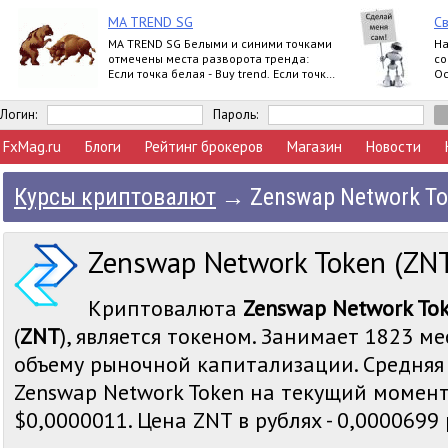
MA TREND SG
Св
MA TREND SG Белыми и синими точками
На
отмечены места разворота тренда:
со
Если точка белая - Buy trend. Если точка
Ос
синяя - Sell trend. Moving ave
ер
Логин:
Пароль:
FxMag.ru
Блоги
Рейтинг брокеров
Магазин
Новости
Курсы криптовалют
→
Zenswap Network T
Zenswap Network Token (ZN
Криптовалюта
Zenswap Network To
(
ZNT
), является токеном. Занимает 1823 ме
объему рыночной капитализации. Средняя
Zenswap Network Token на текущий момент 
$0,0000011. Цена ZNT в рублях - 0,0000699 