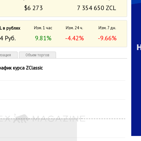
$6 273
7 354 650 ZCL
L в рублях
Изм. 1 час
Изм. 24 ч.
Изм. 7 дн.
4 Руб.
9.81%
-4.42%
-9.66%
изация
Объем торгов
рафик курса ZClassic