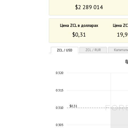
$2 289 014
Цена ZCL в долларах
Цена ZC
$0,31
19,9
ZCL / RUR
Капитал
ZCL / USD
Г
0.320
0.315
$0,31
0.310
0.305