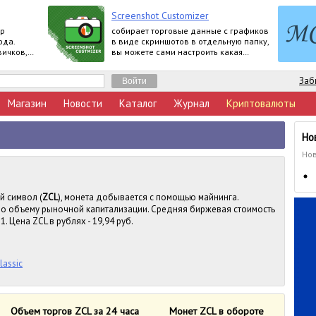
Screenshot Customizer
ор
собирает торговые данные с графиков
ода.
в виде скриншотов в отдельную папку,
вичков,
вы можете сами настроить какая
Продукт
информация о счете будет
отображаться
Заб
Магазин
Новости
Каталог
Журнал
Криптовалюты
Но
Нов
й символ (
ZCL
), монета добывается с помощью майнинга.
 по объему рыночной капитализации. Средняя биржевая стоимость
. Цена ZCL в рублях - 19,94 руб.
lassic
Объем торгов ZCL за 24 часа
Монет ZCL в обороте