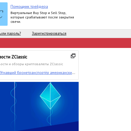
Помощник трейдера
Виртуальные Buy Stop и Sell Stop,
которые срабатывают после закрытия
свечи.
ыли пароль?
Зарегистрироваться
вости ZClassic
ости и обзоры криптовалюты ZClassic
Угнавший бронетранспортёр американский
солдат оказался разработчиком ZClassic и
фанатом Bitcoin Cash