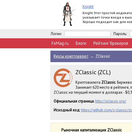
Knight
Knight Этот простой индикат
указывает точки входа и вых
Хорошо подходит как для но
так и для профессионалов. 
работает на
Логин:
Пароль:
FxMag.ru
Блоги
Рейтинг брокеров
Курсы криптовалют
→
ZClassic
ZClassic (ZCL)
Криптовалюта
ZClassic
. Биржево
Занимает 620 место в рейтинге,
ZClassic на текущий момент в долларах - $0,31
Официальная страница
:
http://zclassic.org/
Исходный код
:
https://github.com/z-classic/zc
Рыночная капитализация ZClassic