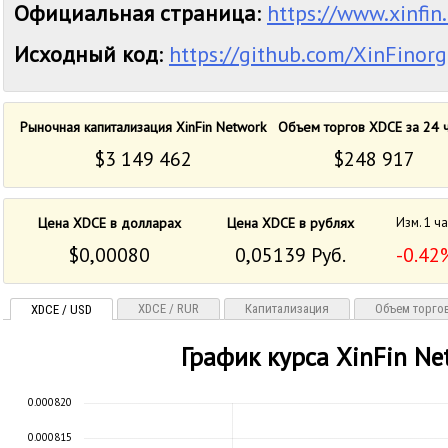
Официальная страница
:
https://www.xinfin.
Исходный код
:
https://github.com/XinFinorg
Рыночная капитализация XinFin Network
Объем торгов XDCE за 24 
$3 149 462
$248 917
Цена XDCE в долларах
Цена XDCE в рублях
Изм. 1 ч
$0,00080
0,05139 Руб.
-0.42
XDCE / RUR
Капитализация
Объем торго
XDCE / USD
График курса XinFin Ne
0.000820
0.000815