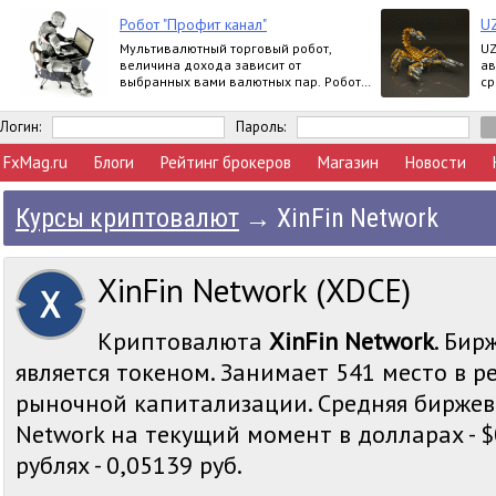
Робот "Профит канал"
U
Мультивалютный торговый робот,
UZ
величина дохода зависит от
ав
выбранных вами валютных пар. Робот
ср
работает круглосуточно.
Логин:
Пароль:
FxMag.ru
Блоги
Рейтинг брокеров
Магазин
Новости
Курсы криптовалют
→
XinFin Network
XinFin Network (XDCE)
Криптовалюта
XinFin Network
. Бир
является токеном. Занимает 541 место в р
рыночной капитализации. Средняя биржева
Network на текущий момент в долларах - $
рублях - 0,05139 руб.