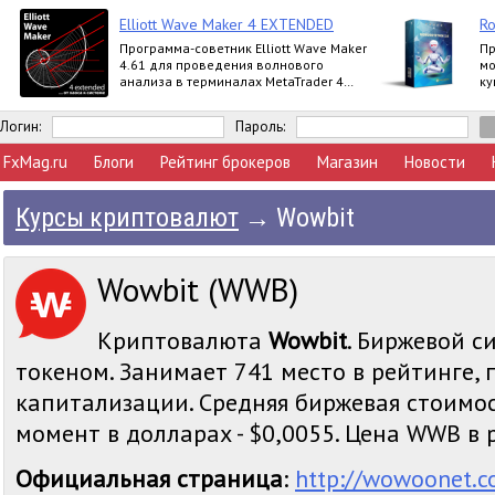
Elliott Wave Maker 4 EXTENDED
Ro
Программа-советник Elliott Wave Maker
Пр
4.61 для проведения волнового
мо
анализа в терминалах MetaTrader 4
ку
выпускается в версиях Demo, Basic,
за
Extended
пр
Логин:
Пароль:
FxMag.ru
Блоги
Рейтинг брокеров
Магазин
Новости
Курсы криптовалют
→
Wowbit
Wowbit (WWB)
Криптовалюта
Wowbit
. Биржевой с
токеном. Занимает 741 место в рейтинге,
капитализации. Средняя биржевая стоимо
момент в долларах - $0,0055. Цена WWB в ру
Официальная страница
:
http://wowoonet.c