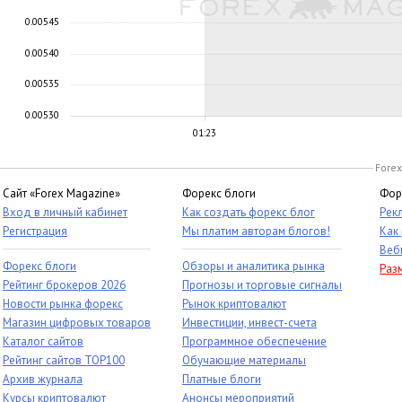
0.00545
0.00540
0.00535
0.00530
01:23
Forex
Сайт «Forex Magazine»
Форекс блоги
Фор
Вход в личный кабинет
Как создать форекс блог
Рек
Регистрация
Мы платим авторам блогов!
Как
Веб
Форекс блоги
Обзоры и аналитика рынка
Раз
Рейтинг брокеров 2026
Прогнозы и торговые сигналы
Новости рынка форекс
Рынок криптовалют
Магазин цифровых товаров
Инвестиции, инвест-счета
Каталог сайтов
Программное обеспечение
Рейтинг сайтов TOP100
Обучающие материалы
Архив журнала
Платные блоги
Курсы криптовалют
Анонсы мероприятий