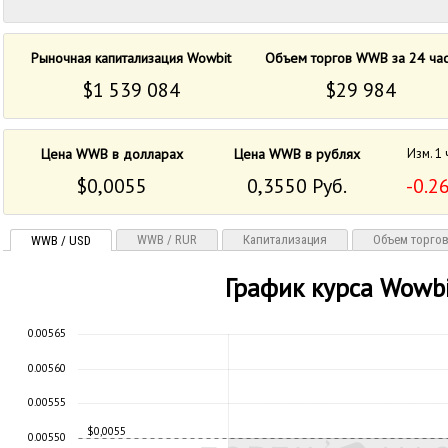
Рыночная капитализация Wowbit
Объем торгов WWB за 24 ча
$1 539 084
$29 984
Цена WWB в долларах
Цена WWB в рублях
Изм. 1 
$0,0055
0,3550 Руб.
-0.2
WWB / RUR
Капитализация
Объем торго
WWB / USD
График курса Wowb
0.00565
0.00560
0.00555
$0,0055
0.00550