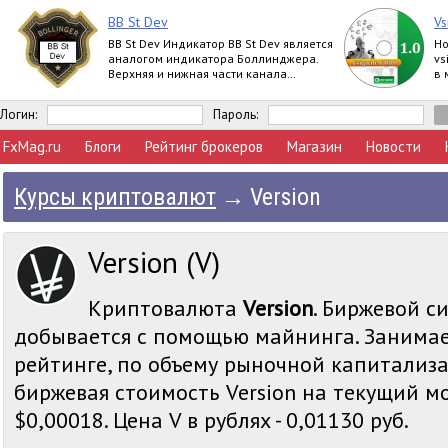
BB St Dev
Vs
BB St Dev Индикатор BB St Dev является
Но
аналогом индикатора Боллинджера.
vs
Верхняя и нижная части канала
в 
Боллинджера рассчитываются при
помощи iStd
Логин:
Пароль:
FxMag.ru
Блоги
Рейтинг брокеров
Магазин
Новости
Курсы криптовалют
→
Version
Version (V)
Криптовалюта
Version
. Биржевой с
добывается с помощью майнинга. Занимае
рейтинге, по объему рыночной капитализа
биржевая стоимость Version на текущий мо
$0,00018. Цена V в рублях - 0,01130 руб.