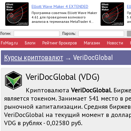
Elliott Wave Maker 4 EXTENDED
El
Программа-советник Elliott Wave Maker
Пр
4.61 для проведения волнового
5.
анализа в терминалах MetaTrader 4
ан
выпускается в версиях Demo, Basic,
вы
Extended
Ex
Логин:
Пароль:
FxMag.ru
Блоги
Рейтинг брокеров
Магазин
Новости
Курсы криптовалют
→
VeriDocGlobal
VeriDocGlobal (VDG)
Криптовалюта
VeriDocGlobal
. Бирж
является токеном. Занимает 541 место в р
рыночной капитализации. Средняя биржев
VeriDocGlobal на текущий момент в доллар
VDG в рублях - 0,02580 руб.