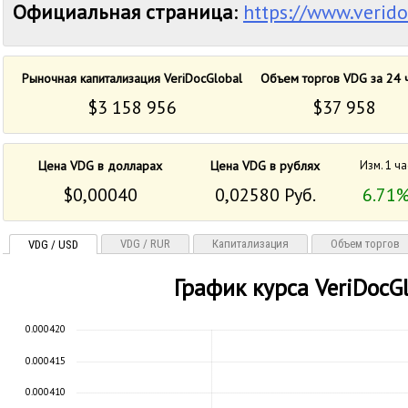
Официальная страница
:
https://www.verid
Рыночная капитализация VeriDocGlobal
Объем торгов VDG за 24 
$3 158 956
$37 958
Цена VDG в долларах
Цена VDG в рублях
Изм. 1 ча
$0,00040
0,02580 Руб.
6.71
VDG / RUR
Капитализация
Объем торгов
VDG / USD
График курса VeriDocG
0.000420
0.000415
0.000410