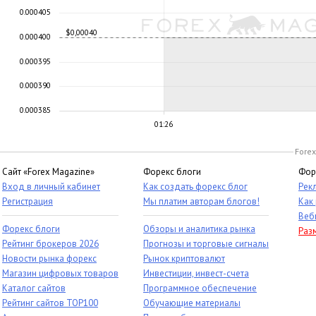
0.000405
$0,00040
0.000400
0.000395
0.000390
0.000385
01:26
Forex
Сайт «Forex Magazine»
Форекс блоги
Фор
Вход в личный кабинет
Как создать форекс блог
Рек
Регистрация
Мы платим авторам блогов!
Как
Веб
Форекс блоги
Обзоры и аналитика рынка
Раз
Рейтинг брокеров 2026
Прогнозы и торговые сигналы
Новости рынка форекс
Рынок криптовалют
Магазин цифровых товаров
Инвестиции, инвест-счета
Каталог сайтов
Программное обеспечение
Рейтинг сайтов TOP100
Обучающие материалы