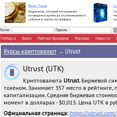
News Timer
С
Индикатор, который отсчитывает
Со
оставшееся время до отслеживаемого
мо
события и чертит на графике
ус
вертикальную линию когда это
событие произойдет.
Логин:
Пароль:
FxMag.ru
Блоги
Рейтинг брокеров
Магазин
Новости
Курсы криптовалют
→
Utrust
Utrust (UTK)
Криптовалюта
Utrust
. Биржевой си
токеном. Занимает 357 место в рейтинге,
капитализации. Средняя биржевая стоимос
момент в долларах - $0,015. Цена UTK в руб
Официальная страница
:
https://utrust.com/