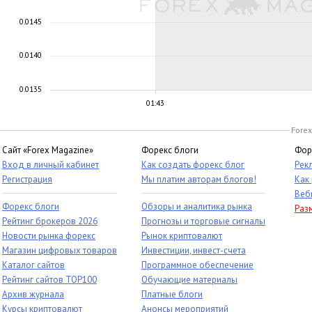
0.0145
0.0140
0.0135
01:43
Forex
Сайт «Forex Magazine»
Форекс блоги
Фор
Вход в личный кабинет
Как создать форекс блог
Рек
Регистрация
Мы платим авторам блогов!
Как
Веб
Форекс блоги
Обзоры и аналитика рынка
Раз
Рейтинг брокеров 2026
Прогнозы и торговые сигналы
Новости рынка форекс
Рынок криптовалют
Магазин цифровых товаров
Инвестиции, инвест-счета
Каталог сайтов
Программное обеспечение
Рейтинг сайтов TOP100
Обучающие материалы
Архив журнала
Платные блоги
Курсы криптовалют
Анонсы мероприятий