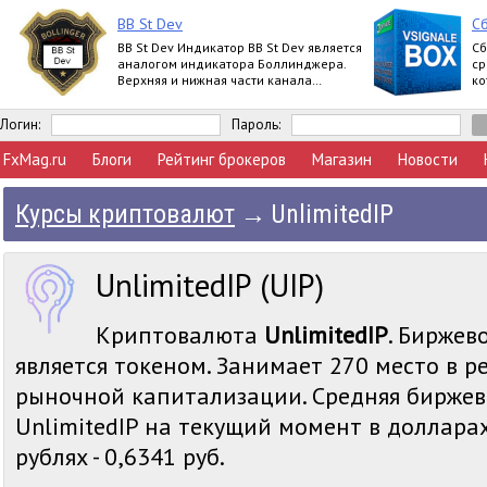
BB St Dev
Сб
BB St Dev Индикатор BB St Dev является
Сб
аналогом индикатора Боллинджера.
ср
Верхняя и нижная части канала
ко
Боллинджера рассчитываются при
помощи iStd
Логин:
Пароль:
FxMag.ru
Блоги
Рейтинг брокеров
Магазин
Новости
Курсы криптовалют
→
UnlimitedIP
UnlimitedIP (UIP)
Криптовалюта
UnlimitedIP
. Биржев
является токеном. Занимает 270 место в р
рыночной капитализации. Средняя биржев
UnlimitedIP на текущий момент в долларах 
рублях - 0,6341 руб.