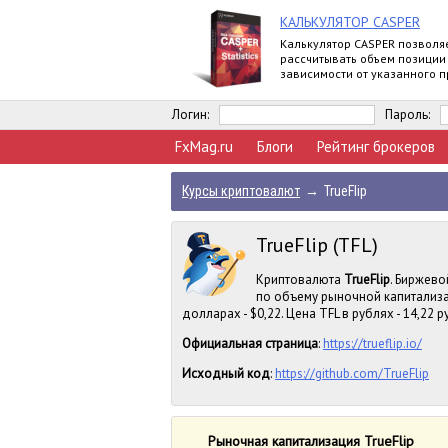
КАЛЬКУЛЯТОР CASPER
Калькулятор CASPER позволя
рассчитывать объем позиции
зависимости от указанного 
риска и уровня стоп-лосс.
Логин:
Пароль:
FxMag.ru
Блоги
Рейтинг брокеров
Курсы криптовалют
→
TrueFlip
TrueFlip (TFL)
Криптовалюта
TrueFlip
. Биржево
по объему рыночной капитализац
долларах - $0,22. Цена TFL в рублях - 14,22 р
Официальная страница
:
https://trueflip.io/
Исходный код
:
https://github.com/TrueFlip
Рыночная капитализация TrueFlip