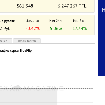
$61 348
6 247 267 TFL
L в рублях
Изм. 1 час
Изм. 24 ч.
Изм. 7 дн.
2 Руб.
-0.42%
5.06%
17.74%
зация
Объем торгов
рафик курса TrueFlip