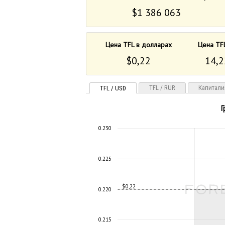
$1 386 063
Цена TFL в долларах
Цена TF
$0,22
14,2
TFL / RUR
Капитали
TFL / USD
Г
0.230
0.225
$0,22
0.220
0.215