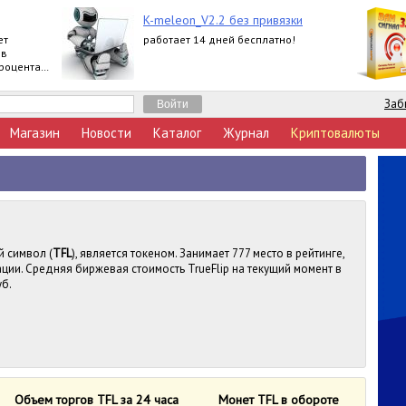
K-meleon_V2.2 без привязки
ет
работает 14 дней бесплатно!
 в
процента
Заб
Магазин
Новости
Каталог
Журнал
Криптовалюты
й символ (
TFL
), является токеном. Занимает 777 место в рейтинге,
ии. Средняя биржевая стоимость TrueFlip на текущий момент в
уб.
Объем торгов TFL за 24 часа
Монет TFL в обороте