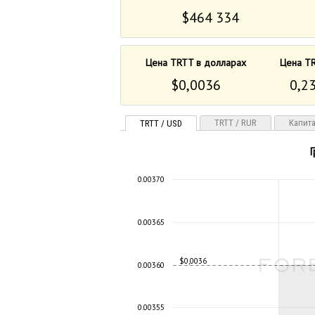
$464 334
Цена TRTT в долларах
Цена TR
$0,0036
0,23
TRTT / RUR
Капит
TRTT / USD
Г
0.00370
0.00365
$0,0036
0.00360
0.00355