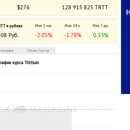
$276
128 915 825 TRTT
TT в рублях
Изм. 1 час
Изм. 24 ч.
Изм. 7 дн.
08 Руб.
-2.05%
-1.78%
0.33%
ализация
Объем торгов
рафик курса Trittium