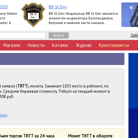
NDED
BB St Dev
Wave Maker
BB St Dev Индикатор BB St Dev является
ого
аналогом индикатора Боллинджера.
ader 4
Верхняя и нижная части канала
Basic,
Боллинджера рассчитываются при
помощи iStd
Заб
Магазин
Новости
Каталог
Журнал
Криптовалюты
й символ (
TRTT
), монета. Занимает 1055 место в рейтинге, по
 Средняя биржевая стоимость Trittium на текущий момент в
308 руб.
ttium
ъем торгов TRTT за 24 часа
Монет TRTT в обороте