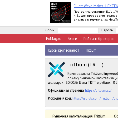
Elliott Wave Maker 4 EXTE
Программа-советник Elliott 
4.61 для проведения волнов
анализа в терминалах MetaTr
выпускается в версиях Demo, 
Extended
Логин:
Пароль:
FxMag.ru
Блоги
Рейтинг брокеров
Курсы криптовалют
→
Trittium
Trittium (TRTT)
Криптовалюта
Trittium
. Биржево
объему рыночной капитализации.
долларах - $0,0036. Цена TRTT в рублях - 0,2
Официальная страница
:
https://trittium.cc/
Исходный код
:
https://github.com/Trittium/tri
Рыночная капитализация Trittium
Об