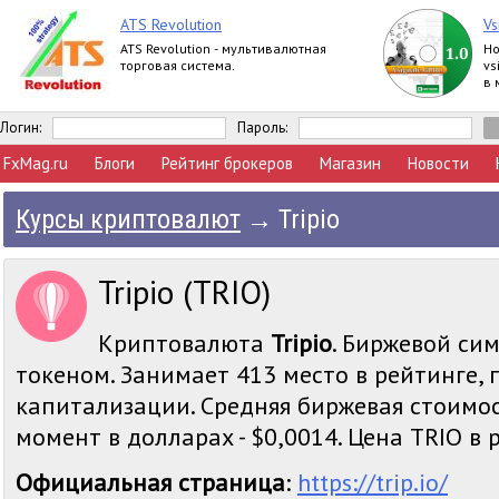
ATS Revolution
Vs
ATS Revolution - мультивалютная
Но
торговая система.
vs
в 
Логин:
Пароль:
FxMag.ru
Блоги
Рейтинг брокеров
Магазин
Новости
Курсы криптовалют
→
Tripio
Tripio (TRIO)
Криптовалюта
Tripio
. Биржевой сим
токеном. Занимает 413 место в рейтинге,
капитализации. Средняя биржевая стоимос
момент в долларах - $0,0014. Цена TRIO в р
Официальная страница
:
https://trip.io/