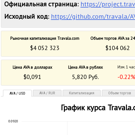
Официальная страница
:
https://project.tra
Исходный код
:
https://github.com/travala/
Рыночная капитализация Travala.com
Объем торгов AVA за 24
$4 052 323
$104 062
Цена AVA в долларах
Цена AVA в рублях
Изм. 1 ча
$0,091
5,820 Руб.
-0.22
AVA / RUR
Капитализация
Объем торгов
AVA / USD
График курса Travala
0.0920