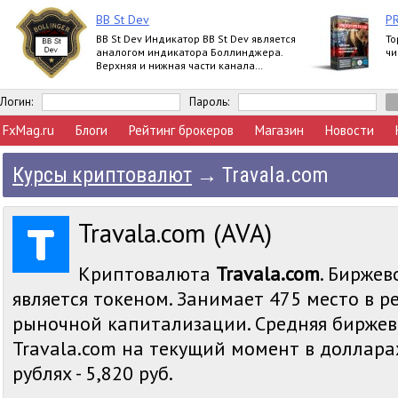
BB St Dev
P
BB St Dev Индикатор BB St Dev является
То
аналогом индикатора Боллинджера.
чи
Верхняя и нижная части канала
Боллинджера рассчитываются при
помощи iStd
Логин:
Пароль:
FxMag.ru
Блоги
Рейтинг брокеров
Магазин
Новости
Курсы криптовалют
→
Travala.com
Travala.com (AVA)
Криптовалюта
Travala.com
. Биржев
является токеном. Занимает 475 место в р
рыночной капитализации. Средняя биржев
Travala.com на текущий момент в долларах 
рублях - 5,820 руб.