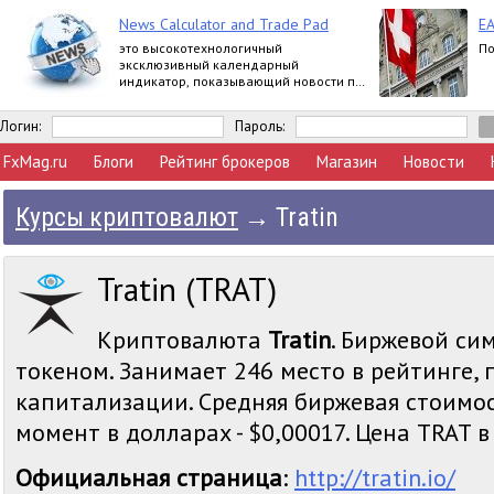
News Calculator and Trade Pad
EA
это высокотехнологичный
По
эксклюзивный календарный
индикатор, показывающий новости по
многим валютам, и универсальная
многопрофильная торговая панель.
Логин:
Пароль:
FxMag.ru
Блоги
Рейтинг брокеров
Магазин
Новости
Курсы криптовалют
→
Tratin
Tratin (TRAT)
Криптовалюта
Tratin
. Биржевой сим
токеном. Занимает 246 место в рейтинге,
капитализации. Средняя биржевая стоимос
момент в долларах - $0,00017. Цена TRAT в 
Официальная страница
:
http://tratin.io/