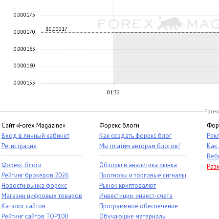
0.000175
$0,00017
0.000170
0.000165
0.000160
0.000155
01:32
Forex
Сайт «Forex Magazine»
Форекс блоги
Фор
Вход в личный кабинет
Как создать форекс блог
Рек
Регистрация
Мы платим авторам блогов!
Как
Веб
Форекс блоги
Обзоры и аналитика рынка
Раз
Рейтинг брокеров 2026
Прогнозы и торговые сигналы
Новости рынка форекс
Рынок криптовалют
Магазин цифровых товаров
Инвестиции, инвест-счета
Каталог сайтов
Программное обеспечение
Рейтинг сайтов TOP100
Обучающие материалы