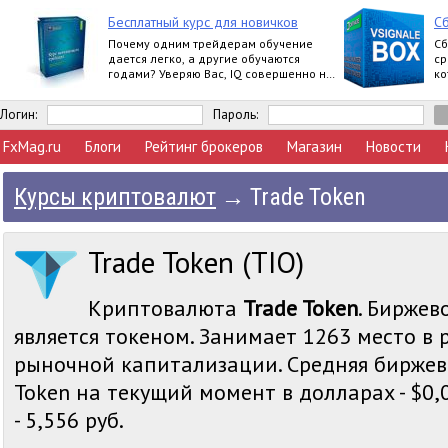
Бесплатный курс для новичков
Сб
Почему одним трейдерам обучение
Сб
дается легко, а другие обучаются
ср
годами? Уверяю Вас, IQ совершенно не
ко
влияет на это.
Логин:
Пароль:
FxMag.ru
Блоги
Рейтинг брокеров
Магазин
Новости
Курсы криптовалют
→
Trade Token
Trade Token (TIO)
Криптовалюта
Trade Token
. Биржев
является токеном. Занимает 1263 место в 
рыночной капитализации. Средняя биржев
Token на текущий момент в долларах - $0,0
- 5,556 руб.