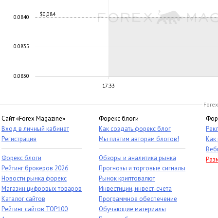
$0,084
0.0840
0.0835
0.0830
17:33
Forex
Сайт «Forex Magazine»
Форекс блоги
Фор
Вход в личный кабинет
Как создать форекс блог
Рек
Регистрация
Мы платим авторам блогов!
Как
Веб
Форекс блоги
Обзоры и аналитика рынка
Раз
Рейтинг брокеров 2026
Прогнозы и торговые сигналы
Новости рынка форекс
Рынок криптовалют
Магазин цифровых товаров
Инвестиции, инвест-счета
Каталог сайтов
Программное обеспечение
Рейтинг сайтов TOP100
Обучающие материалы