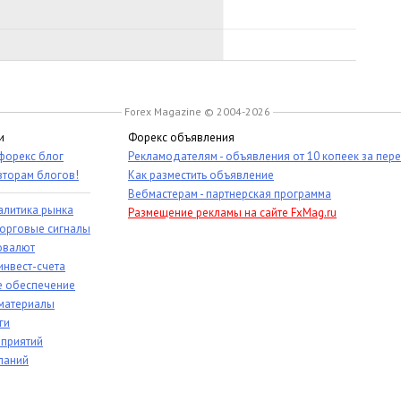
Forex Magazine © 2004-2026
и
Форекс объявления
 форекс блог
Рекламодателям - объявления от 10 копеек за пер
вторам блогов!
Как разместить объявление
Вебмастерам - партнерская программа
алитика рынка
Размещение рекламы на сайте FxMag.ru
торговые сигналы
овалют
инвест-счета
 обеспечение
материалы
ги
приятий
паний