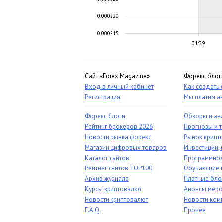
0.000220
0.000215
01:39
Сайт «Forex Magazine»
Форекс блог
Вход в личный кабинет
Как создать
Регистрация
Мы платим а
Форекс блоги
Обзоры и ан
Рейтинг брокеров 2026
Прогнозы и 
Новости рынка форекс
Рынок крипт
Магазин цифровых товаров
Инвестиции, 
Каталог сайтов
Программное
Рейтинг сайтов TOP100
Обучающие 
Архив журнала
Платные бло
Курсы криптовалют
Анонсы меро
Новости криптовалют
Новости ком
F.A.Q.
Прочее