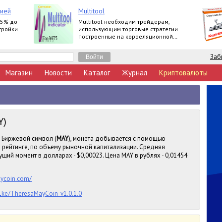
цией
Multitool
25% до
Multitool необходим трейдерам,
тройки
использующим торговые стратегии
построенные на корреляционной
зависимости валютных пар.
Заб
Магазин
Новости
Каталог
Журнал
Криптовалюты
Y)
. Биржевой символ (
MAY
), монета добывается с помощью
в рейтинге, по объему рыночной капитализации. Средняя
ущий момент в долларах - $0,00023. Цена MAY в рублях - 0,01454
aycoin.com/
1ke/TheresaMayCoin-v1.0.1.0