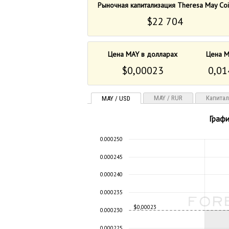
Рыночная капитализация Theresa May Coi
$22 704
Цена MAY в долларах
Цена M
$0,00023
0,01
MAY / RUR
Капита
MAY / USD
Графи
0.000250
0.000245
0.000240
0.000235
$0,00023
0.000230
0.000225