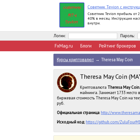
Советник Tevion с инструк
Cоветник Tevion прибыль от 
40% в месяц. Инструкция нас
внутри.
Логин:
Пароль:
FxMag.ru
Блоги
Рейтинг брокеров
Курсы криптовалют
→
Theresa May Coin
Theresa May Coin (MA
Криптовалюта
Theresa May Coin
майнинга. Занимает 1733 место 
биржевая стоимость Theresa May Coin на тек
руб.
Официальная страница
:
http://www.theresam
Исходный код
:
https://github.com/ZuluFourM