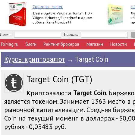
Советник Hunter
На
Два в одном. Vsignale Hunter_1.0 и
Лу
Vsignale Hunter_SuperProfi в одном
ка
роботе. Качай скорей!
пр
ва
п
Логин:
Пароль:
FxMag.ru
Блоги
Рейтинг брокеров
Магазин
Новости
Курсы криптовалют
→
Target Coin
Target Coin (TGT)
Криптовалюта
Target Coin
. Биржево
является токеном. Занимает 1363 место в 
рыночной капитализации. Средняя биржева
Coin на текущий момент в долларах - $0,00
рублях - 0,03483 руб.