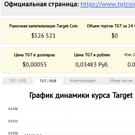
Официальная страница
:
https://www.tgtcoi
Рыночная капитализация Target Coin
Объем торгов TGT за 24 
$526 521
$0
Цена TGT в долларах
Цена TGT в рублях
Изм. 1
$0,00055
0,03483 Руб.
0.
TGT / USD
Капитализация
Объем торгов
TGT / RUR
График динамики курса Target 
0.0360
0.0355
0.0350