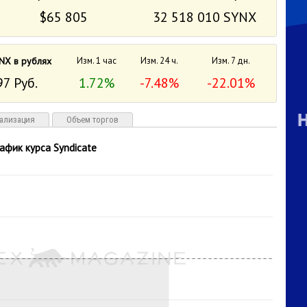
$65 805
32 518 010 SYNX
NX в рублях
Изм. 1 час
Изм. 24 ч.
Изм. 7 дн.
97 Руб.
1.72%
-7.48%
-22.01%
ализация
Объем торгов
рафик курса Syndicate