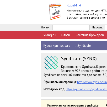
KopirMT4
Копировщик сделок для МТ4.
настройка, большой функцио
бесплатная поддержка. Пол
версия.
Логин:
Пароль:
FxMag.ru
Блоги
Рейтинг брокеров
Курсы криптовалют
→
Syndicate
Syndicate (SYNX)
Криптовалюта
Syndicate
. Биржев
Занимает 992 место в рейтинге,
Syndicate на текущий момент в долларах - $0,
Официальная страница
:
http://www.synx.onlin
Исходный код
:
https://github.com/SyndicateLt
Рыночная капитализация Syndicate