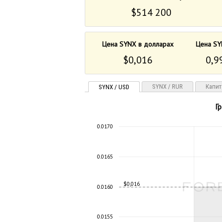
$514 200
Цена SYNX в долларах
Цена SY
$0,016
0,9
SYNX / RUR
Капит
SYNX / USD
Г
0.0170
0.0165
$0,016
0.0160
0.0155