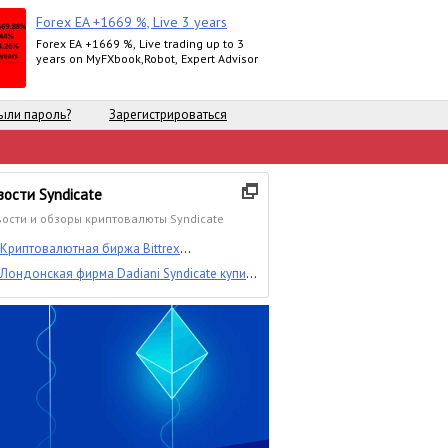
Forex EA +1669 %, Live 3 years
Forex EA +1669 %, Live trading up to 3
years on MyFXbook,Robot, Expert Advisor
ыли пароль?
Зарегистрироваться
вости Syndicate
ости и обзоры криптовалюты Syndicate
Криптовалютная биржа Bittrex
анонсировала снятие с торгов еще девяти
Лондонская фирма Dadiani Syndicate купит
криптовалют. Делистингу подвергнутся
своему клиенту ? всех биткоинов мира?
BITB, BSD, CLOAK, DYN, GRC, KORE, SEQ,
SYNX и TX.