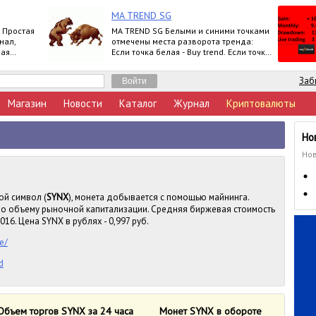
MA TREND SG
 Простая
MA TREND SG Белыми и синими точками
нал,
отмечены места разворота тренда:
ная
Если точка белая - Buy trend. Если точка
синяя - Sell trend. Moving ave
Заб
Магазин
Новости
Каталог
Журнал
Криптовалюты
Но
Нов
ой символ (
SYNX
), монета добывается с помощью майнинга.
 по объему рыночной капитализации. Средняя биржевая стоимость
016. Цена SYNX в рублях - 0,997 руб.
e/
d
Объем торгов SYNX за 24 часа
Монет SYNX в обороте