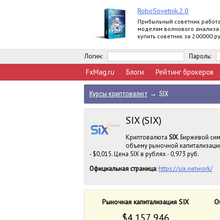
RoboSovetnik.2.0
Прибыльный советник работ
моделям волнового анализа
купить советник за 200000 ру
заработать 30000 руб. на па
программе
Логин:
Пароль:
FxMag.ru
Блоги
Рейтинг брокеров
Курсы криптовалют
→
SIX
SIX (SIX)
Криптовалюта
SIX
. Биржевой сим
объему рыночной капитализации
- $0,015. Цена SIX в рублях - 0,973 руб.
Официальная страница
:
https://six.network/
Рыночная капитализация SIX
О
$4 157 946