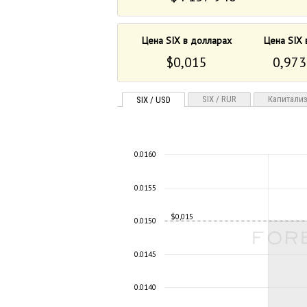
Цена SIX в долларах
Цена SIX 
$0,015
0,973
SIX / RUR
Капитали
SIX / USD
0.0160
0.0155
$0,015
0.0150
0.0145
0.0140