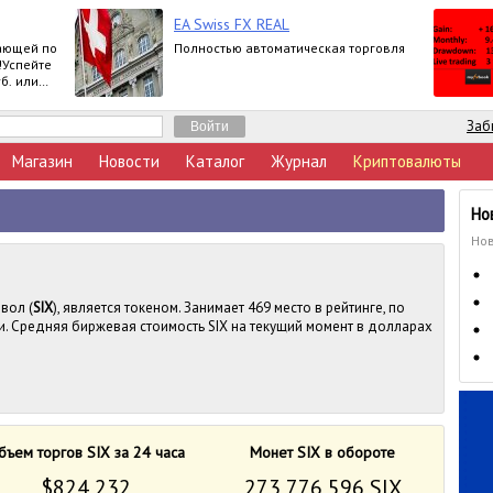
EA Swiss FX REAL
ающей по
Полностью автоматическая торговля
!Успейте
б. или
ртнерской
Заб
Магазин
Новости
Каталог
Журнал
Криптовалюты
Но
Нов
вол (
SIX
), является токеном. Занимает 469 место в рейтинге, по
. Средняя биржевая стоимость SIX на текущий момент в долларах
бъем торгов SIX за 24 часа
Монет SIX в обороте
$824 232
273 776 596 SIX