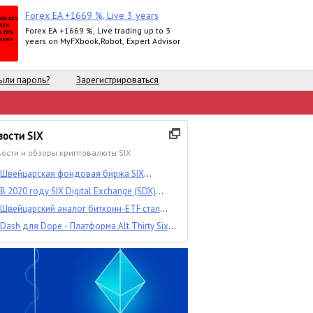
Forex EA +1669 %, Live 3 years
Forex EA +1669 %, Live trading up to 3
years on MyFXbook,Robot, Expert Advisor
ыли пароль?
Зарегистрироваться
вости SIX
ости и обзоры криптовалюты SIX
Швейцарская фондовая биржа SIX
запустила биржевой продукт на базе
В 2020 году SIX Digital Exchange (SDX)
биткоина и эфира
может обзавестись нативным токеном и
Швейцарский аналог биткоин-ETF стал
предоставить клиентам возможность
лидером по объему торгов на бирже SIX
проводить первичное цифровое
Dash для Dope - Платформа Alt Thirty Six
предложение (IDO) токенизированных
выбирает Dash в качестве способа оплаты
инструментов.