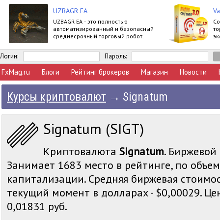
UZBAGR EA
Va
UZBAGR EA - это полностью
Со
автоматизированный и безопасный
то
среднесрочный торговый робот.
эк
No
Логин:
Пароль:
FxMag.ru
Блоги
Рейтинг брокеров
Магазин
Новости
Курсы криптовалют
→
Signatum
Signatum (SIGT)
Криптовалюта
Signatum
. Биржевой
Занимает 1683 место в рейтинге, по объе
капитализации. Средняя биржевая стоимос
текущий момент в долларах - $0,00029. Цена
0,01831 руб.