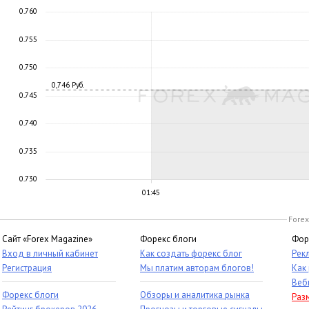
0.760
0.755
0.750
0,746 Руб.
0.745
0.740
0.735
0.730
01:45
Forex
Сайт «Forex Magazine»
Форекс блоги
Фор
Вход в личный кабинет
Как создать форекс блог
Рек
Регистрация
Мы платим авторам блогов!
Как
Веб
Форекс блоги
Обзоры и аналитика рынка
Раз