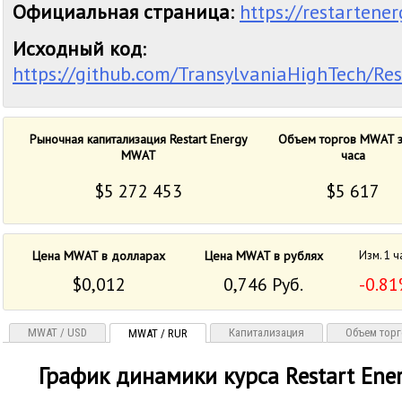
Официальная страница
:
https://restartener
Исходный код
:
https://github.com/TransylvaniaHighTech/Re
Рыночная капитализация Restart Energy
Объем торгов MWAT з
MWAT
часа
$5 272 453
$5 617
Цена MWAT в долларах
Цена MWAT в рублях
Изм. 1 ч
$0,012
0,746 Руб.
-0.8
MWAT / USD
Капитализация
Объем тор
MWAT / RUR
График динамики курса Restart Ene