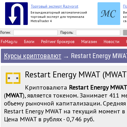
Торговый эксперт Razvorot
П
Безындикаторный автоматический
Ви
торговый эксперт для терминала
ко
MetraTrader 4
св
Логин:
Пароль:
FxMag.ru
Блоги
Рейтинг брокеров
Магазин
Новости
Курсы криптовалют
→
Restart Energy MWA
Restart Energy MWAT (MWAT
Криптовалюта
Restart Energy MWAT
(
MWAT
), является токеном. Занимает 411 м
объему рыночной капитализации. Средняя
Restart Energy MWAT на текущий момент в д
Цена MWAT в рублях - 0,746 руб.