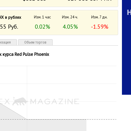
HX в рублях
Изм. 1 час
Изм. 24 ч.
Изм. 7 дн.
55 Руб.
0.02%
4.05%
-1.59%
изация
Объем торгов
к курса Red Pulse Phoenix