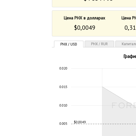
Цена PHX в долларах
Цена P
$0,0049
0,31
PHX / RUR
Капитал
PHX / USD
Графи
0.020
0.015
0.010
$0,0049
0.005