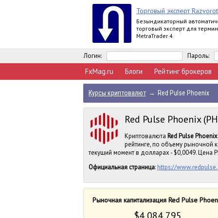
Торговый эксперт Razvorot
Безындикаторный автоматич
торговый эксперт для терми
MetraTrader 4
Логин:
Пароль:
FxMag.ru
Блоги
Рейтинг брокеров
Курсы криптовалют
→
Red Pulse Phoenix
Red Pulse Phoenix (PH
Криптовалюта
Red Pulse Phoenix
рейтинге, по объему рыночной к
текущий момент в долларах - $0,0049. Цена PH
Официальная страница
:
https://www.redpulse
Рыночная капитализация Red Pulse Phoen
$4 084 795