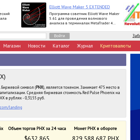
Elliott Wave Maker 5 EXTENDED
еский
Программа-советник Elliott Wave Maker
нала
5.61 для проведения волнового
анализа в терминалах MetaTrader 4
выпускается в версиях Demo, Basic,
Extended
Заб
Магазин
Новости
Каталог
Журнал
Криптовалюты
X)
. Биржевой символ (
PHX
), является токеном. Занимает 475 место в
апитализации. Средняя биржевая стоимость Red Pulse Phoenix на
X в рублях - 0,3155 руб.
.com/landing
ix
Объем торгов PHX за 24 часа
Монет PHX в обороте
$632 865
829 588 687 PHX