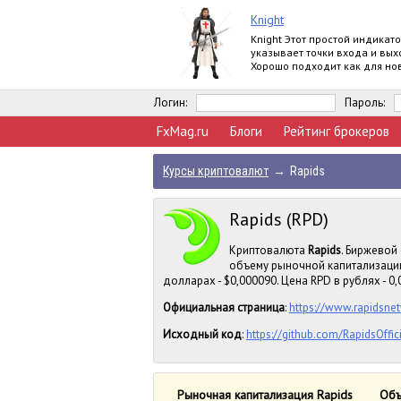
Knight
Knight Этот простой индикат
указывает точки входа и вых
Хорошо подходит как для но
так и для профессионалов. 
работает на
Логин:
Пароль:
FxMag.ru
Блоги
Рейтинг брокеров
Курсы криптовалют
→
Rapids
Rapids (RPD)
Криптовалюта
Rapids
. Биржевой
объему рыночной капитализации
долларах - $0,000090. Цена RPD в рублях - 0,
Официальная страница
:
https://www.rapidsnet
Исходный код
:
https://github.com/RapidsOffi
Рыночная капитализация Rapids
Объ