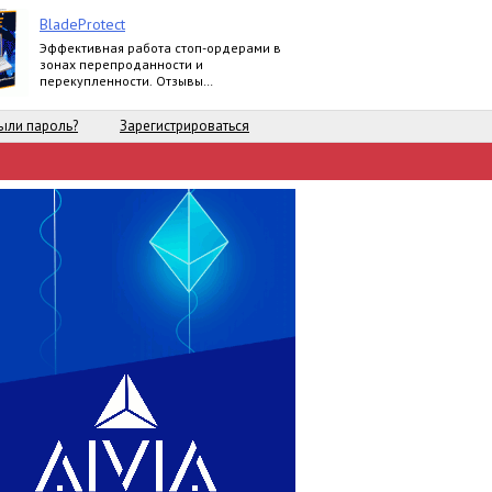
BladeProtect
Эффективная работа стоп-ордерами в
зонах перепроданности и
перекупленности. Отзывы
пользователей:
https://www.mql5.com/ru/market/product/8739#
ыли пароль?
Зарегистрироваться