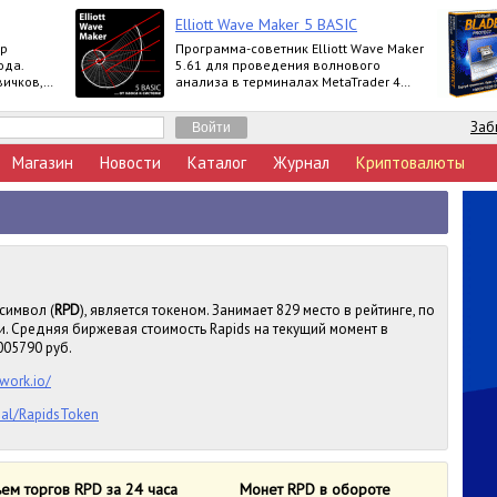
Elliott Wave Maker 5 BASIC
ор
Программа-советник Elliott Wave Maker
ода.
5.61 для проведения волнового
вичков,
анализа в терминалах MetaTrader 4
Продукт
выпускается в версиях Demo, Basic,
Extended
Заб
Магазин
Новости
Каталог
Журнал
Криптовалюты
 символ (
RPD
), является токеном. Занимает 829 место в рейтинге, по
. Средняя биржевая стоимость Rapids на текущий момент в
005790 руб.
work.io/
cial/RapidsToken
ем торгов RPD за 24 часа
Монет RPD в обороте