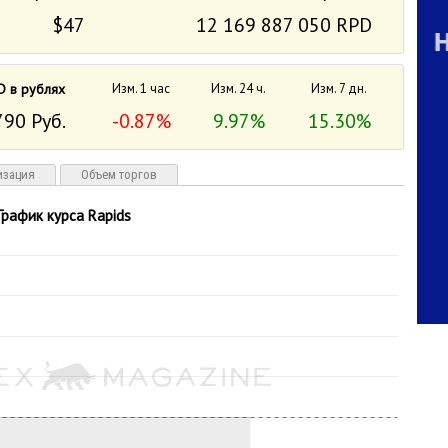
$47
12 169 887 050 RPD
D в рублях
Изм. 1 час
Изм. 24 ч.
Изм. 7 дн.
790 Руб.
-0.87%
9.97%
15.30%
изация
Объем торгов
График курса Rapids