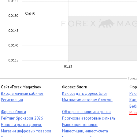
0.0155
$0,015
0.0150
0.0145
0.0140
0.0135
01:23
Forex
Сайт «Forex Magazine»
Форекс блоги
Фор
Вход в личный кабинет
Как создать форекс блог
Рек
Регистрация
Мы платим авторам блогов!
Как
Веб
Форекс блоги
Обзоры и аналитика рынка
Раз
Рейтинг брокеров 2026
Прогнозы и торговые сигналы
Новости рынка форекс
Рынок криптовалют
Магазин цифровых товаров
Инвестиции, инвест-счета