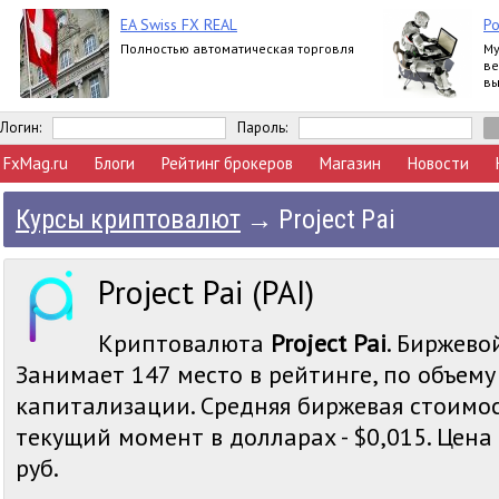
EA Swiss FX REAL
Ро
Полностью автоматическая торговля
Му
ве
вы
ра
Логин:
Пароль:
FxMag.ru
Блоги
Рейтинг брокеров
Магазин
Новости
Курсы криптовалют
→
Project Pai
Project Pai (PAI)
Криптовалюта
Project Pai
. Биржево
Занимает 147 место в рейтинге, по объем
капитализации. Средняя биржевая стоимост
текущий момент в долларах - $0,015. Цена P
руб.