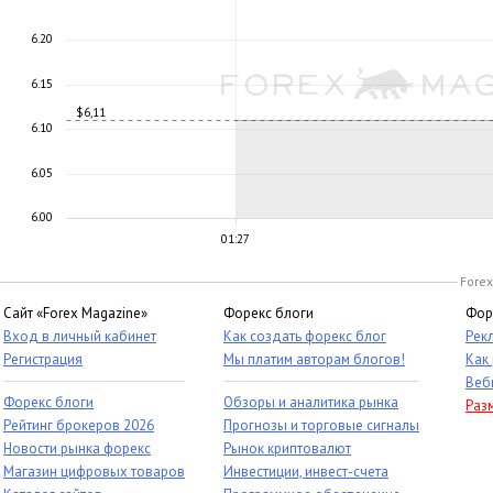
6.20
6.15
$6,11
6.10
6.05
6.00
01:27
Forex
Сайт «Forex Magazine»
Форекс блоги
Фор
Вход в личный кабинет
Как создать форекс блог
Рек
Регистрация
Мы платим авторам блогов!
Как
Веб
Форекс блоги
Обзоры и аналитика рынка
Раз
Рейтинг брокеров 2026
Прогнозы и торговые сигналы
Новости рынка форекс
Рынок криптовалют
Магазин цифровых товаров
Инвестиции, инвест-счета