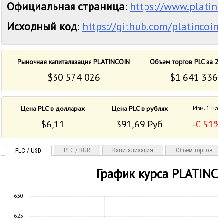
Официальная страница
:
https://www.platinc
Исходный код
:
https://github.com/platincoin
Рыночная капитализация PLATINCOIN
Объем торгов PLC за 
$30 574 026
$1 641 336
Цена PLC в долларах
Цена PLC в рублях
Изм. 1 ч
$6,11
391,69 Руб.
-0.51
PLC / RUR
Капитализация
Объем торгов
PLC / USD
График курса PLATIN
6.30
6.25