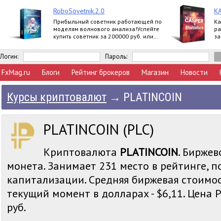
RoboSovetnik.2.0
К
Прибыльный советник работающей по
Ка
моделям волнового анализа!Успейте
ра
купить советник за 200000 руб. или
за
заработать 30000 руб. на партнерской
ри
программе
Логин:
Пароль:
FxMag.ru
Блоги
Рейтинг брокеров
Магазин
Новости
Курсы криптовалют
→
PLATINCOIN
PLATINCOIN (PLC)
Криптовалюта
PLATINCOIN
. Биржев
монета. Занимает 231 место в рейтинге, 
капитализации. Средняя биржевая стоимо
текущий момент в долларах - $6,11. Цена PL
руб.