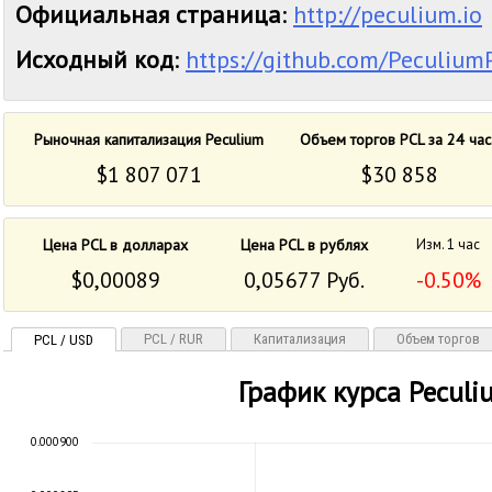
Официальная страница
:
http://peculium.io
Исходный код
:
https://github.com/Peculiu
Рыночная капитализация Peculium
Объем торгов PCL за 24 час
$1 807 071
$30 858
Цена PCL в долларах
Цена PCL в рублях
Изм. 1 час
$0,00089
0,05677 Руб.
-0.50%
PCL / RUR
Капитализация
Объем торгов
PCL / USD
График курса Peculi
0.000900