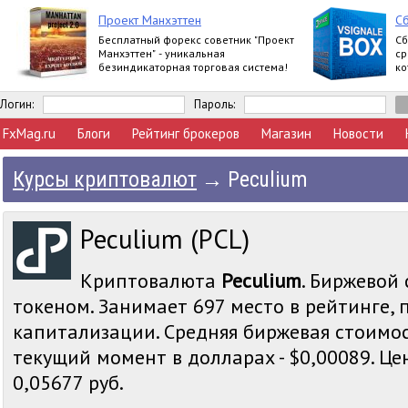
Проект Манхэттен
Сб
Бесплатный форекс советник "Проект
Сб
Манхэттен" - уникальная
ср
безиндикаторная торговая система!
ко
Логин:
Пароль:
FxMag.ru
Блоги
Рейтинг брокеров
Магазин
Новости
Курсы криптовалют
→
Peculium
Peculium (PCL)
Криптовалюта
Peculium
. Биржевой 
токеном. Занимает 697 место в рейтинге,
капитализации. Средняя биржевая стоимос
текущий момент в долларах - $0,00089. Цен
0,05677 руб.