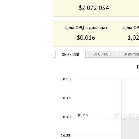
$2 072 054
Цена OPQ в долларах
Цена OP
$0,016
1,02
OPQ / RUR
Капита
OPQ / USD
0.0170
0.0165
$0,016
0.0160
0.0155