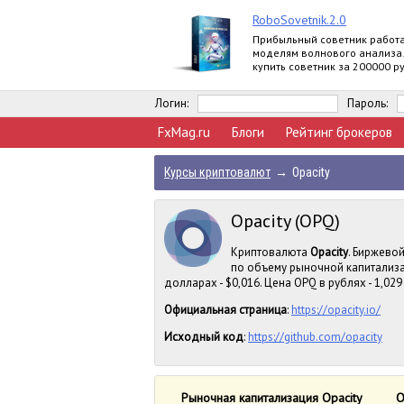
RoboSovetnik.2.0
Прибыльный советник работ
моделям волнового анализа
купить советник за 200000 ру
заработать 30000 руб. на па
программе
Логин:
Пароль:
FxMag.ru
Блоги
Рейтинг брокеров
Курсы криптовалют
→
Opacity
Opacity (OPQ)
Криптовалюта
Opacity
. Биржевой
по объему рыночной капитализа
долларах - $0,016. Цена OPQ в рублях - 1,029
Официальная страница
:
https://opacity.io/
Исходный код
:
https://github.com/opacity
Рыночная капитализация Opacity
О