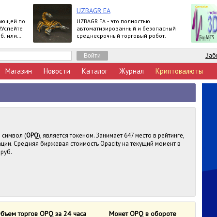
UZBAGR EA
ающей по
UZBAGR EA - это полностью
!Успейте
автоматизированный и безопасный
б. или
среднесрочный торговый робот.
ртнерской
Заб
Магазин
Новости
Каталог
Журнал
Криптовалюты
 символ (
OPQ
), является токеном. Занимает 647 место в рейтинге,
ции. Средняя биржевая стоимость Opacity на текущий момент в
 руб.
бъем торгов OPQ за 24 часа
Монет OPQ в обороте