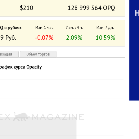
$210
128 999 564 OPQ
Q в рублях
Изм. 1 час
Изм. 24 ч.
Изм. 7 дн.
9 Руб.
-0.07%
2.09%
10.59%
лизация
Объем торгов
График курса Opacity