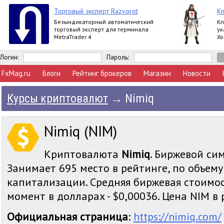
Торговый эксперт Razvorot
Kn
Безындикаторный автоматический
Kn
торговый эксперт для терминала
ук
MetraTrader 4
Хо
та
ра
Логин:
Пароль:
FxMag.ru
Блоги
Рейтинг брокеров
Магазин
Новости
Курсы криптовалют
→
Nimiq
Nimiq (NIM)
Криптовалюта
Nimiq
. Биржевой сим
Занимает 695 место в рейтинге, по объем
капитализации. Средняя биржевая стоимос
момент в долларах - $0,00036. Цена NIM в р
Официальная страница
:
https://nimiq.com/