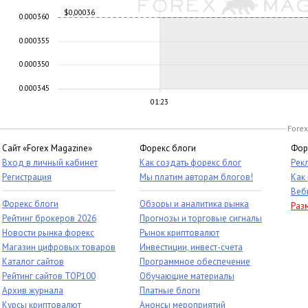
$0,00036
0.000360
0.000355
0.000350
0.000345
01:23
Forex
Сайт «Forex Magazine»
Форекс блоги
Фор
Вход в личный кабинет
Как создать форекс блог
Рек
Регистрация
Мы платим авторам блогов!
Как
Веб
Форекс блоги
Обзоры и аналитика рынка
Раз
Рейтинг брокеров 2026
Прогнозы и торговые сигналы
Новости рынка форекс
Рынок криптовалют
Магазин цифровых товаров
Инвестиции, инвест-счета
Каталог сайтов
Программное обеспечение
Рейтинг сайтов TOP100
Обучающие материалы
Архив журнала
Платные блоги
Курсы криптовалют
Анонсы мероприятий