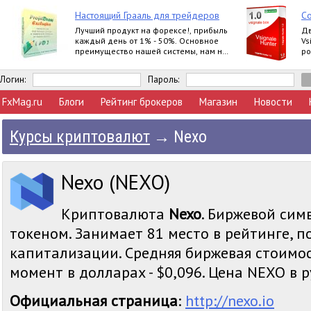
Настоящий Грааль для трейдеров
Со
Лучший продукт на форексе!, прибыль
Дв
каждый день от 1% - 50%. Основное
Vs
преимущество нашей системы, нам не
ро
важно, куда пойдет рынок, мы всегда в
прибыли
Логин:
Пароль:
FxMag.ru
Блоги
Рейтинг брокеров
Магазин
Новости
Курсы криптовалют
→
Nexo
Nexo (NEXO)
Криптовалюта
Nexo
. Биржевой симв
токеном. Занимает 81 место в рейтинге, 
капитализации. Средняя биржевая стоимо
момент в долларах - $0,096. Цена NEXO в ру
Официальная страница
:
http://nexo.io