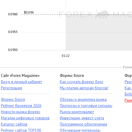
$0,096
0.0960
0.0955
0.0950
01:22
Forex
Сайт «Forex Magazine»
Форекс блоги
Фор
Вход в личный кабинет
Как создать форекс блог
Рек
Регистрация
Мы платим авторам блогов!
Как
Веб
Форекс блоги
Обзоры и аналитика рынка
Раз
Рейтинг брокеров 2026
Прогнозы и торговые сигналы
Новости рынка форекс
Рынок криптовалют
Магазин цифровых товаров
Инвестиции, инвест-счета
Каталог сайтов
Программное обеспечение
Рейтинг сайтов TOP100
Обучающие материалы