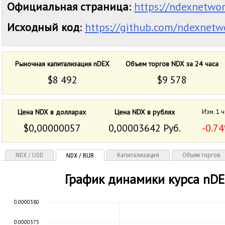
Официальная страница
:
https://ndexnetwo
Исходный код
:
https://github.com/ndexnetw
Рыночная капитализация nDEX
Объем торгов NDX за 24 часа
$8 492
$9 578
Цена NDX в долларах
Цена NDX в рублях
Изм. 1 
$0,00000057
0,00003642 Руб.
-0.7
NDX / USD
Капитализация
Объем торгов
NDX / RUR
График динамики курса nDE
0.0000380
0.0000375