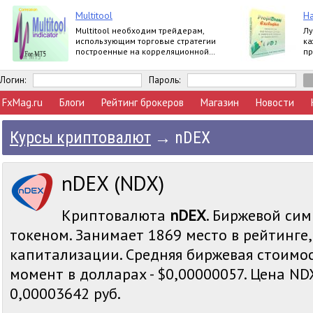
Multitool
На
Multitool необходим трейдерам,
Лу
использующим торговые стратегии
ка
построенные на корреляционной
пр
зависимости валютных пар.
ва
п
Логин:
Пароль:
FxMag.ru
Блоги
Рейтинг брокеров
Магазин
Новости
Курсы криптовалют
→
nDEX
nDEX (NDX)
Криптовалюта
nDEX
. Биржевой сим
токеном. Занимает 1869 место в рейтинге
капитализации. Средняя биржевая стоимо
момент в долларах - $0,00000057. Цена NDX
0,00003642 руб.